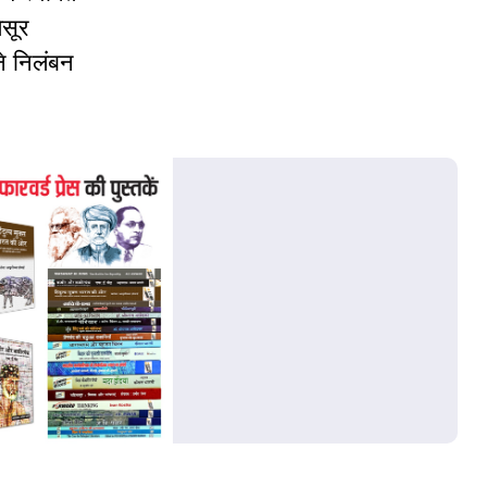
ैसूर
ने निलंबन