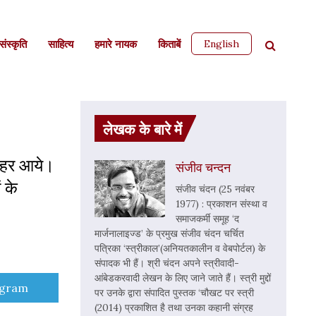
English
ंस्कृति
साहित्‍य
हमारे नायक
किताबें
लेखक के बारे में
 बाहर आये।
संजीव चन्दन
 के
संजीव चंदन (25 नवंबर
1977) : प्रकाशन संस्था व
समाजकर्मी समूह ‘द
मार्जनालाइज्ड’ के प्रमुख संजीव चंदन चर्चित
पत्रिका ‘स्त्रीकाल’(अनियतकालीन व वेबपोर्टल) के
संपादक भी हैं। श्री चंदन अपने स्त्रीवादी-
आंबेडकरवादी लेखन के लिए जाने जाते हैं। स्त्री मुद्दों
e
egram
पर उनके द्वारा संपादित पुस्तक ‘चौखट पर स्त्री
(2014) प्रकाशित है तथा उनका कहानी संग्रह