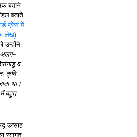
सक बताने
मंडल बताते
्ड प्रेस में
का लेख)
 उन्होंने
ो अलग-
िषानाडू व
तः कृषि-
ा जाता था।
ें बहुत
्दू उत्साह
्य स्वागत