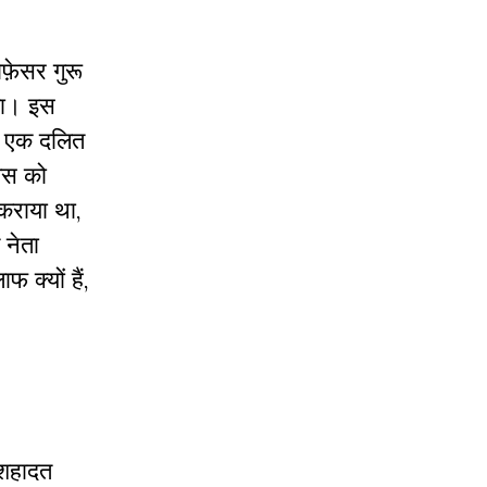
फ़ेसर गुरू
िया। इस
े एक दलित
लिस को
 कराया था,
 नेता
 क्यों हैं,
र शहादत