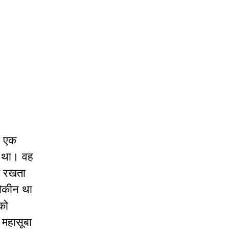
का एक
ी था। वह
ये रखता
शौकीन था
को
 महासूबा