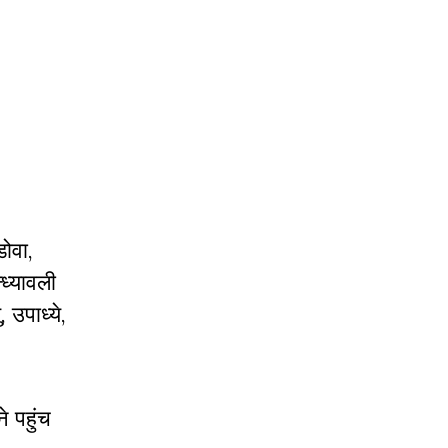
डोवा,
्ध्यावली
 उपाध्ये,
े पहुंच