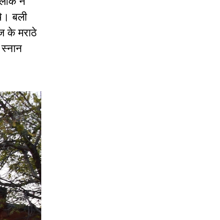
 लोक ने
थे। बली
ज के मराठे
 स्नान