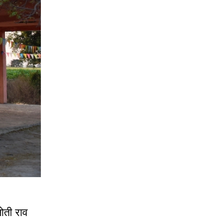
जोती राव