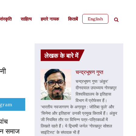
English
ंस्कृति
साहित्‍य
हमारे नायक
किताबें
लेखक के बारे में
ानी
चन्द्रभूषण गुप्त
चन्द्रभूषण गुप्त ‘अंकुर’
दीनदयाल उपाध्याय गोरखपुर
विश्वविद्यालय के इतिहास
विभाग में प्रोफेसर हैं।
e
egram
‘भारतीय नवजागरण के अग्रदूत : जोतिबा फुले’ और
‘सिनेमा और इतिहास’ उनकी प्रमुख किताबें हैं। अंकुर
जी नियमित तौर पर विभिन्न पत्र-पत्रिकाओं में
पांच
लिखते रहते हैं। ये द्विभाषी जर्नल ‘गोरखपुर सोशल
ुजन समाज
साइंटिस्ट’ के संपादक भी हैं