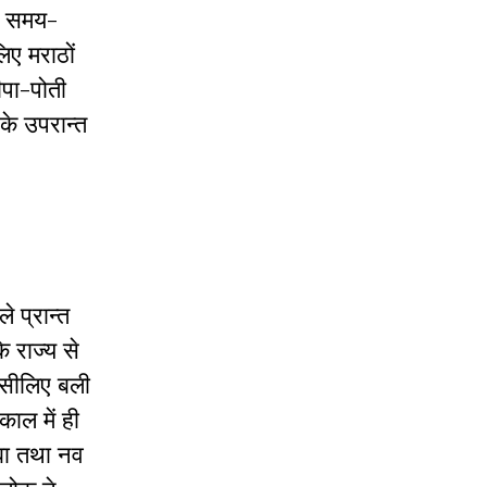
ोग समय-
िए मराठों
ीपा-पोती
के उपरान्त
े प्रान्त
 राज्य से
 इसीलिए बली
ाल में ही
िबा तथा नव