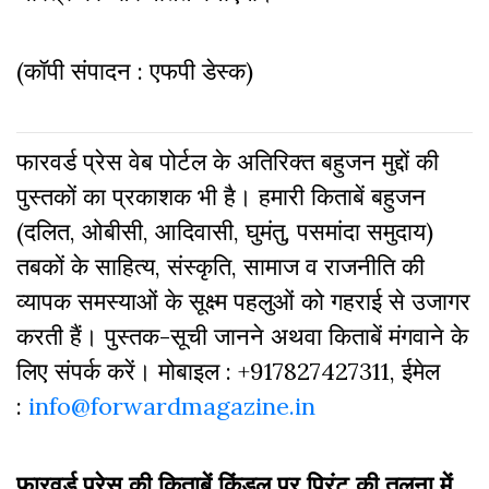
(कॉपी संपादन : एफपी डेस्क)
फारवर्ड प्रेस वेब पोर्टल के अतिरिक्‍त बहुजन मुद्दों की
पुस्‍तकों का प्रकाशक भी है। हमारी किताबें बहुजन
(दलित, ओबीसी, आदिवासी, घुमंतु, पसमांदा समुदाय)
तबकों के साहित्‍य, संस्कृति, सामाज व राजनीति की
व्‍यापक समस्‍याओं के सूक्ष्म पहलुओं को गहराई से उजागर
करती हैं। पुस्तक-सूची जानने अथवा किताबें मंगवाने के
लिए संपर्क करें। मोबाइल : +917827427311, ईमेल
:
info@forwardmagazine.in
फारवर्ड प्रेस की किताबें किंडल पर प्रिंट की तुलना में