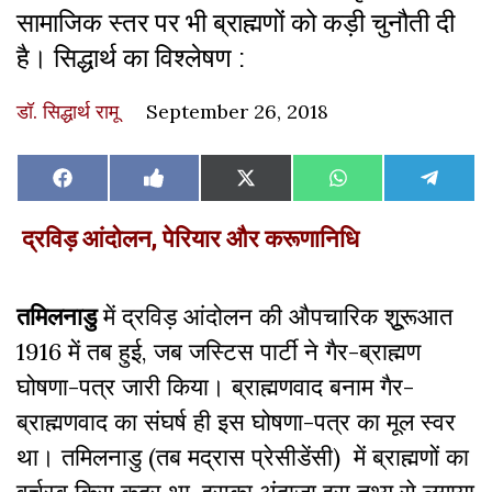
सामाजिक स्तर पर भी ब्राह्मणों को कड़ी चुनौती दी
है। सिद्धार्थ का विश्लेषण :
डॉ. सिद्धार्थ रामू
September 26, 2018
Share
Share
Share
Share
Share
Facebook
Like
X
WhatsApp
Teleg
on
on
on
on
on
on
(Twitter)
Facebook
द्रविड़ आंदोलन, पेरियार और करूणानिधि
तमिलनाडु
में द्रविड़ आंदोलन की औपचारिक शुूरूआत
1916 में तब हुई, जब जस्टिस पार्टी ने गैर-ब्राह्मण
घोषणा-पत्र जारी किया। ब्राह्मणवाद बनाम गैर-
ब्राह्मणवाद का संघर्ष ही इस घोषणा-पत्र का मूल स्वर
था। तमिलनाडु (तब मद्रास प्रेसीडेंसी) में ब्राह्मणों का
वर्चस्व किस कदर था, इसका अंदाजा इस तथ्य से लगाया