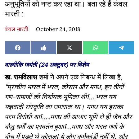
अनुभूतियों को नष्ट कर रहा था। बता रहे हैं कंवल
भारती :
कंवल भारती
October 24, 2018
Share
Share
Share
Share
Share
Facebook
Like
X
WhatsApp
Teleg
on
on
on
on
on
on
(Twitter)
Facebook
वाल्मीकि जयंती (24 अक्टूबर) पर विशेष
डा. रामविलास
शर्मा ने अपने एक निबन्ध में लिखा है
,
“प्राचीन भारत में भरत, कोसल और मगध, इन तीनों
गण-समाजों की निर्णायक भूमिका थी
I
….भरत गण
यज्ञवादी संस्कृति का उपासक था
।
मगध गण इसका
परम विरोधी था
I
…..मगध की आधार भूमि से ही जैन और
बौद्ध धर्मों का प्रवर्तन हुआ
I
…मगध और भरत गणों के
बीच में पड़ते थे कोसल
I
ये लोग कर्मकांडी नहीं थे
,
और