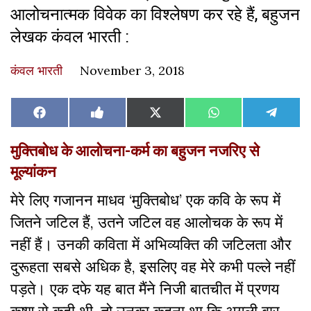
आलोचनात्मक विवेक का विश्लेषण कर रहे हैं, बहुजन
लेखक कंवल भारती :
कंवल भारती
November 3, 2018
Share
Share
Share
Share
Share
Facebook
Like
X
WhatsApp
Teleg
on
on
on
on
on
on
(Twitter)
Facebook
मुक्तिबोध के आलोचना-कर्म का बहुजन नजरिए से
मूल्यांकन
मेरे लिए गजानन माधव ‘मुक्तिबोध’ एक कवि के रूप में
जितने जटिल हैं, उतने जटिल वह आलोचक के रूप में
नहीं हैं। उनकी कविता में अभिव्यक्ति की जटिलता और
दुरूहता सबसे अधिक है, इसलिए वह मेरे कभी पल्ले नहीं
पड़ते। एक दफे यह बात मैंने निजी बातचीत में प्रणय
कृष्ण से कही थी, तो उनका कहना था कि अगली बार