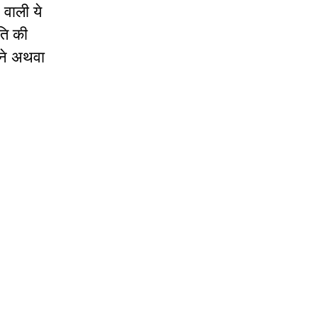
 वाली ये
ति की
नने अथवा