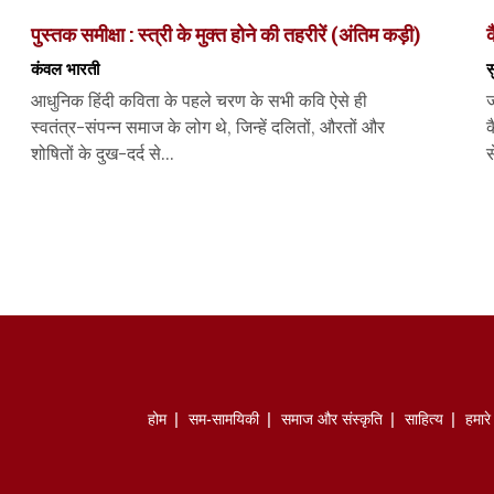
पुस्तक समीक्षा : स्त्री के मुक्त होने की तहरीरें (अंतिम कड़ी)
क
कंवल भारती
स
आधुनिक हिंदी कविता के पहले चरण के सभी कवि ऐसे ही
ज
स्वतंत्र-संपन्न समाज के लोग थे, जिन्हें दलितों, औरतों और
क
शोषितों के दुख-दर्द से...
स
होम
सम-सामयिकी
समाज और संस्कृति
साहित्‍य
हमार