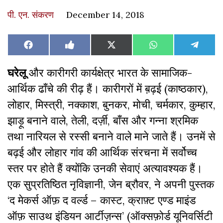
पी. एन. संकरण
December 14, 2018
Share
Share
Share
Share
Share
Facebook
Like
X
WhatsApp
Teleg
on
on
on
on
on
on
(Twitter)
Facebook
घरेलू
और कारीगरी कार्यक्षेत्र भारत के सामाजिक-
आर्थिक ढाँचे की रीढ़ हैं। कारीगरों में ब़ढ़ई (काष्ठकार),
लोहार, मिस्त्री, नक्काश, बुनकर, मोची, चर्मकार, कुम्हार,
झाड़ू बनाने वाले, तेली, दर्ज़ी, बाँस और गन्ना श्रमिक
तथा नारियल से रस्सी बनाने वाले माने जाते हैं। उनमें से
बढ़ई और लोहार गांव की आर्थिक संरचना में सर्वोच्च
स्तर पर होते हैं क्योंकि उनकी सेवाएं अत्यावश्यक हैं।
एक सुप्रतिष्ठित नृविज्ञानी, जेन ब्रौवर, ने अपनी पुस्तक
‘द मेकर्स ऑफ़ द वर्ल्ड – कास्ट, क्राफ़्ट एण्ड माइंड
ऑफ़ साउथ इंडियन आर्टीज़न्स’ (ऑक्सफ़ोर्ड यूनिवर्सिटी