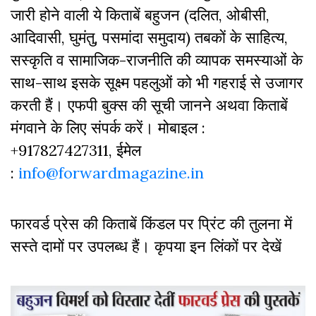
जारी होने वाली ये किताबें बहुजन (दलित, ओबीसी,
आदिवासी, घुमंतु, पसमांदा समुदाय) तबकों के साहित्‍य,
सस्‍क‍ृति व सामाजिक-राजनीति की व्‍यापक समस्‍याओं के
साथ-साथ इसके सूक्ष्म पहलुओं को भी गहराई से उजागर
करती हैं। एफपी बुक्‍स की सूची जानने अथवा किताबें
मंगवाने के लिए संपर्क करें। मोबाइल :
+917827427311, ईमेल
:
info@forwardmagazine.in
फारवर्ड प्रेस की किताबें किंडल पर प्रिंट की तुलना में
सस्ते दामों पर उपलब्ध हैं। कृपया इन लिंकों पर देखें