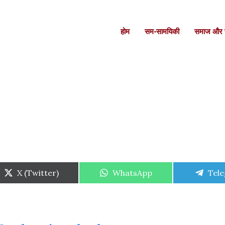
होम
सम-सामयिकी
समाज और स
Share
Share
Shar
X (Twitter)
WhatsApp
Tel
on
on
on