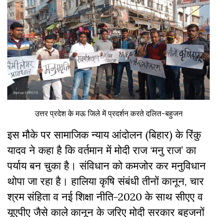
उत्तर प्रदेश के मऊ जिले में प्रदर्शन करते दलित-बहुजन
इस मौके
पर
सामाजिक
न्याय
आंदोलन
(
बिहार
)
के
रिंकु
यादव
ने
कहा
है
कि
वर्तमान
में
मोदी
राज
‘
मनु
राज
’
का
पर्याय
बन
चुका
है।
संविधान
को कमजोर कर
मनुविधान
थोपा
जा
रहा
है।
हालिया
कृषि
संबंधी
तीनों
कानून
,
चार
श्रम
संहिता
व
नई
शिक्षा
नीति
-2020
के
साथ
सीएए
व
यूएपीए
जैसे
काले
कानून
के
जरिए
मोदी
सरकार
बहुजनों