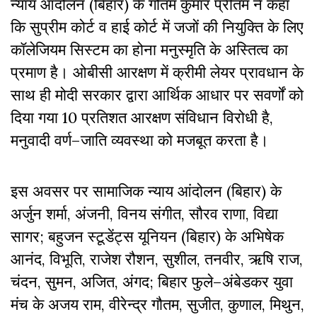
न्याय
आंदोलन
(
बिहार
)
के
गौतम
कुमार
प्रीतम
ने
कहा
कि
सुप्रीम
कोर्ट
व
हाई
कोर्ट
में
जजों
की
नियुक्ति
के
लिए
कॉलेजियम
सिस्टम
का
होना
मनुस्मृति
के
अस्तित्व
का
प्रमाण
है।
ओबीसी
आरक्षण
में
क्रीमी
लेयर
प्रावधान
के
साथ
ही
मोदी
सरकार
द्वारा
आर्थिक
आधार
पर
सवर्णों
को
दिया
गया
10
प्रतिशत
आरक्षण
संविधान
विरोधी
है
,
मनुवादी
वर्ण
–
जाति
व्यवस्था
को
मजबूत
करता
है।
इस अवसर पर
सामाजिक
न्याय
आंदोलन
(
बिहार
)
के
अर्जुन
शर्मा
,
अंजनी
,
विनय
संगीत
,
सौरव
राणा
,
विद्या
सागर
;
बहुजन
स्टूडेंट्स
यूनियन
(
बिहार
)
के
अभिषेक
आनंद
,
विभूति
,
राजेश
रौशन
,
सुशील
,
तनवीर
,
ऋषि
राज
,
चंदन
,
सुमन
,
अजित
,
अंगद
;
बिहार
फुले
–
अंबेडकर
युवा
मंच
के
अजय
राम
,
वीरेन्द्र
गौतम
,
सुजीत
,
कुणाल
,
मिथुन
,