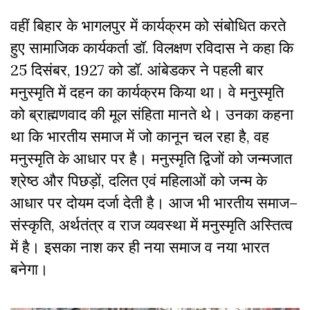
वहीं
बिहार
के
भागलपुर
में
कार्यक्रम
को
संबोधित
करते
हुए
सामाजिक कार्यकर्ता
डॉ
.
विलक्षण
रविदास
ने
कहा
कि
25
दिसंबर,
1927
को
डॉ
.
आंबेडकर
ने
पहली
बार
मनुस्मृति
में
दहन
का
कार्यक्रम
किया
था।
वे
मनुस्मृति
को
ब्राह्मणवाद
की
मूल
संहिता
मानते
थे।
उनका
कहना
था
कि
भारतीय
समाज
में
जो
कानून
चल
रहा
है
,
वह
मनुस्मृति
के
आधार
पर
है।
मनुस्मृति
द्विजों
को
जन्मजात
श्रेष्ठ
और
पिछड़ों
,
दलित
एवं
महिलाओं
को
जन्म
के
आधार
पर
दोयम
दर्जा
देती
है।
आज
भी
भारतीय
समाज
–
संस्कृति
,
अर्थतंत्र
व
राज
व्यवस्था
में
मनुस्मृति
अस्तित्व
में
है।
इसका
नाश
कर
ही
नया
समाज
व
नया
भारत
बनेगा।