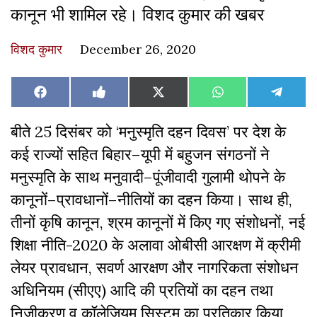
कानून भी शामिल रहे। विशद कुमार की खबर
विशद कुमार
December 26, 2020
Share
Share
Share
Share
Share
Facebook
Like
X
WhatsApp
Teleg
on
on
on
on
on
on
(Twitter)
Facebook
बीते 25
दिसंबर
को
‘
मनुस्मृति
दहन
दिवस
’
पर
देश
के
कई
राज्यों
सहित
बिहार
–
यूपी
में
बहुजन
संगठनों
ने
मनुस्मृति
के
साथ
मनुवादी
–
पूंजीवादी
गुलामी
थोपने
के
कानूनों
–
प्रावधानों
–
नीतियों
का
दहन
किया।
साथ ही,
तीनों
कृषि
कानून
,
श्रम कानूनों में किए गए संशोधनों
,
नई
शिक्षा
नीति
-2020 के अलावा
ओबीसी
आरक्षण
में
क्रीमी
लेयर
प्रावधान
,
सवर्ण
आरक्षण
और नागरिकता संशोधन
अधिनियम (
सीएए)
आदि
की प्रतियों का
दहन
तथा
निजीकरण
व
कॉलेजियम
सिस्टम
का
प्रतिकार
किया