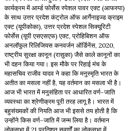
कार्यक्रम में आर्म्ड फोर्सेस स्पेशल पावर एक्ट (आफस्पा)
के
साथ
उत्तर प्रदेश कंट्रोल ऑफ आर्गेनाइज्ड क्राइम
एक्ट (
यूपीकोका)
, उत्तर प्रदेश स्पेशल सिक्यूरिटी
फोर्सेस (
यूपी
एसएसएफ) एक्ट
,
प्रोहिबिशन ऑफ
अनलॉफुल रिलिजियस कनवर्जन ऑर्डिनेंस, 2020
,
राष्ट्रीय सुरक्षा कानून (
रासुका)
जैसे
काले
कानूनों
का
भी
दहन
किया
गया।
इस
मौके
पर
रिहाई
मंच
के
महासचिव
राजीव
यादव
ने
कहा
कि
मनुस्मृति
भारत
के
अतीत
का
मसला
नहीं
है
,
यह
वर्तमान
का
मसला
भी
है।
आज
भी
भारत
में
मनुसंहिता
पर
आधारित
वर्ण
–
जाति
व्यवस्था
का
श्रेणीक्रम
पूरी
तरह
लागू
है।
भारत
में
बहुसंख्यकों
की
नियति
आज
भी
इससे
तय
होती
है
कि
उन्होंने
किस
वर्ण
–
जाति
में
जन्म
लिया
है।
वर्तमान
लोकसभा
में
21
प्रतिशत
सवर्णों
का
लोकसभा
में