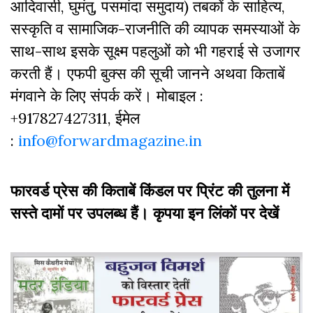
आदिवासी, घुमंतु, पसमांदा समुदाय) तबकों के साहित्‍य,
सस्‍क‍ृति व सामाजिक-राजनीति की व्‍यापक समस्‍याओं के
साथ-साथ इसके सूक्ष्म पहलुओं को भी गहराई से उजागर
करती हैं। एफपी बुक्‍स की सूची जानने अथवा किताबें
मंगवाने के लिए संपर्क करें। मोबाइल :
+917827427311, ईमेल
:
info@forwardmagazine.in
फारवर्ड प्रेस की किताबें किंडल पर प्रिंट की तुलना में
सस्ते दामों पर उपलब्ध हैं। कृपया इन लिंकों पर देखें