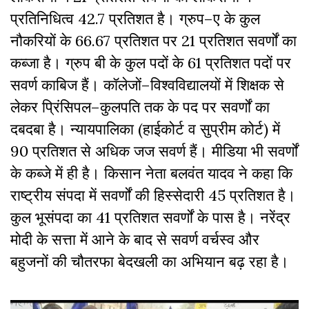
प्रतिनिधित्व
42.7
प्रतिशत
है।
ग्रुप
–
ए
के
कुल
नौकरियों
के
66.67
प्रतिशत
पर
21
प्रतिशत
सवर्णों
का
कब्जा
है।
ग्रुप
बी
के
कुल
पदों
के
61
प्रतिशत
पदों
पर
सवर्ण
काबिज
हैं।
कॉलेजों
–
विश्वविद्यालयों
में
शिक्षक
से
लेकर
प्रिंसिपल
–
कुलपति
तक
के
पद
पर
सवर्णों
का
दबदबा
है।
न्यायपालिका
(
हाईकोर्ट
व
सुप्रीम
कोर्ट
)
में
90
प्रतिशत
से
अधिक
जज
सवर्ण
हैं।
मीडिया
भी
सवर्णों
के
कब्जे
में
ही
है।
किसान
नेता
बलवंत
यादव ने कहा कि
राष्ट्रीय
संपदा
में
सवर्णों
की
हिस्सेदारी
45
प्रतिशत
है।
कुल
भूसंपदा
का
41
प्रतिशत
सवर्णों
के
पास
है।
नरेंद्र
मोदी
के
सत्ता
में
आने
के
बाद
से
सवर्ण
वर्चस्व
और
बहुजनों
की
चौतरफा
बेदखली
का
अभियान
बढ़
रहा
है।