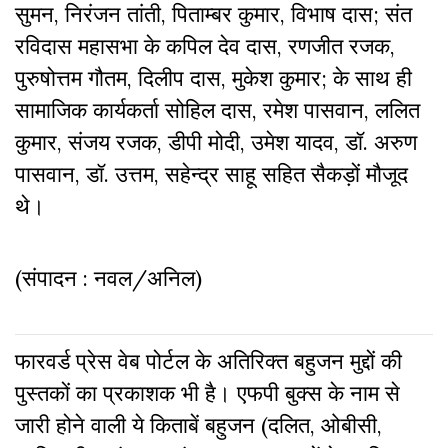
सुमन
,
निरंजन
तांती
,
पिताम्बर
कुमार
,
विभाष
दास
;
संत
रविदास
महासभा
के
कपिल
देव
दास
,
रणजीत
रजक
,
पुरुषोत्तम
गौतम
,
दिलीप
दास
,
मुकेश
कुमार;
के
साथ
ही
सामाजिक
कार्यकर्ता
सोहिल
दास
,
रमेश
पासवान
,
ललित
कुमार
,
संजय
रजक
,
डीपी
मोदी
,
उमेश
यादव
,
डॉ
.
अरुण
पासवान
,
डॉ
.
उत्तम
,
सहेन्द्र
साहू
सहित
सैकड़ों
मौजूद
थे।
(संपादन : नवल/अनिल)
फारवर्ड प्रेस वेब पोर्टल के अतिरिक्‍त बहुजन मुद्दों की
पुस्‍तकों का प्रकाशक भी है। एफपी बुक्‍स के नाम से
जारी होने वाली ये किताबें बहुजन (दलित, ओबीसी,