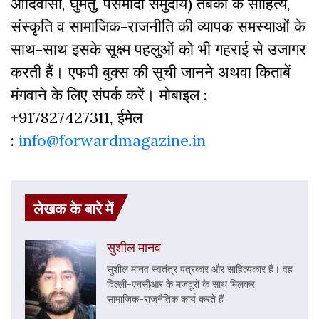
आदिवासी, घुमंतु, पसमांदा समुदाय) तबकों के साहित्‍य,
संस्‍क‍ृति व सामाजिक-राजनीति की व्‍यापक समस्‍याओं के
साथ-साथ इसके सूक्ष्म पहलुओं को भी गहराई से उजागर
करती हैं। एफपी बुक्‍स की सूची जानने अथवा किताबें
मंगवाने के लिए संपर्क करें। मोबाइल :
+917827427311, ईमेल
:
info@forwardmagazine.in
लेखक के बारे में
सुशील मानव
सुशील मानव स्वतंत्र पत्रकार और साहित्यकार हैं। वह
दिल्ली-एनसीआर के मजदूरों के साथ मिलकर
सामाजिक-राजनैतिक कार्य करते हैं