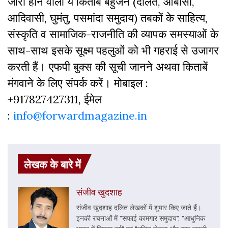
जारी होने वाली ये किताबें बहुजन (दलित, ओबीसी,
आदिवासी, घुमंतु, पसमांदा समुदाय) तबकों के साहित्‍य,
संस्‍क‍ृति व सामाजिक-राजनीति की व्‍यापक समस्‍याओं के
साथ-साथ इसके सूक्ष्म पहलुओं को भी गहराई से उजागर
करती हैं। एफपी बुक्‍स की सूची जानने अथवा किताबें
मंगवाने के लिए संपर्क करें। मोबाइल :
+917827427311, ईमेल
:
info@forwardmagazine.in
लेखक के बारे में
संजीव खुदशाह
संजीव खुदशाह दलित लेखकों में शुमार किए जाते हैं।
इनकी रचनाओं में "सफाई कामगार समुदाय", "आधुनिक