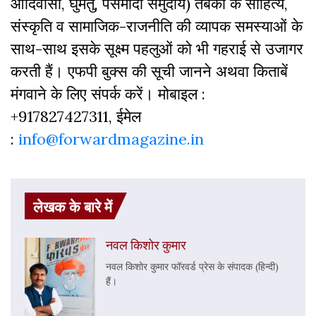
आदिवासी, घुमंतु, पसमांदा समुदाय) तबकों के साहित्‍य,
संस्‍क‍ृति व सामाजिक-राजनीति की व्‍यापक समस्‍याओं के
साथ-साथ इसके सूक्ष्म पहलुओं को भी गहराई से उजागर
करती हैं। एफपी बुक्‍स की सूची जानने अथवा किताबें
मंगवाने के लिए संपर्क करें। मोबाइल :
+917827427311, ईमेल
:
info@forwardmagazine.in
लेखक के बारे में
नवल किशोर कुमार
नवल किशोर कुमार फॉरवर्ड प्रेस के संपादक (हिन्दी)
हैं।