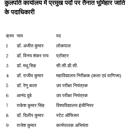
कुलपति कार्यालय में प्रमुख पदों पर तैनात भूमिहार जाति
के पदाधिकारी
क्रम
नाम
पद
क्रम
नाम
पद
1
डॉ. अजीत कुमार
लोकपाल
2
डॉ. विनय शंकर राय
प्रॉक्टर
3
डॉ. मधु सिह
सी.सी.डी.सी.
4
डॉ. राजीव कुमार
महाविद्यालय निरीक्षक (कला एवं वाणिज्य)
5
डॉ. रेणु बाला
उप परीक्षा नियंत्रक
6
आनंद दुबे
उप परीक्षा नियंत्रक
7
राकेश कुमार सिंह
विश्वविद्यालय इंजीनियर
8
डॉ. दिलीप कुमार
स्टेट ऑफिसर
9
राजेश कुमार
कार्यपालक अभियंता