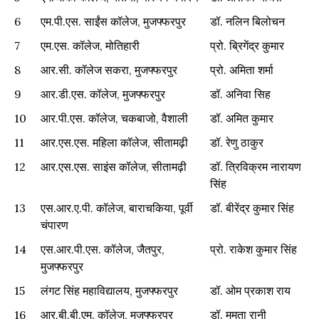
6
एम.पी.एस. साईंस कॉलेज, मुजफ्फरपुर
डॉ. नलिन बिलोचन
7
एम.एस. कॉलेज, मोतिहारी
प्रो. ब्रिगेंद्र कुमार
8
आर.सी. कॉलेज सकरा, मुजफ्फरपुर
प्रो. अमिता शर्मा
9
आर.डी.एस. कॉलेज, मुजफ्फरपुर
डॉ. अनिवा सिह
10
आर.पी.एस. कॉलेज, चकबाजो, वैशाली
डॉ. अमित कुमार
11
आर.एस.एस. महिला कॉलेज, सीतामढ़ी
डॉ. रेणु ठाकुर
12
आर.एस.एस. साइंस कॉलेज, सीतामढ़ी
डॉ. त्रिविक्रम नारायण
सिंह
13
एस.आर.ए.पी. कॉलेज, बाराचकिया, पूर्वी
डॉ. बीरेंद्र कुमार सिंह
चंपारण
14
एस.आर.पी.एस. कॉलेज, जैतपुर,
प्रो. राकेश कुमार सिंह
मुजफ्फरपुर
15
लंगट सिंह महाविद्यालय, मुजफ्फरपुर
डॉ. ओम प्रकाश राय
16
आर.बी.बी.एम. कॉलेज, मुजफ्फरपुर
डॉ. ममता रानी