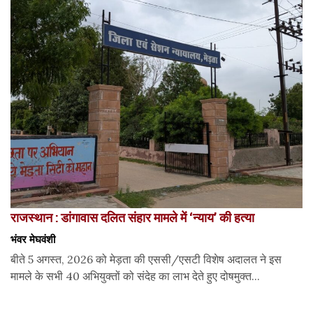
राजस्थान : डांगावास दलित संहार मामले में ‘न्याय’ की हत्या
भंवर मेघवंशी
बीते 5 अगस्त, 2026 को मेड़ता की एससी/एसटी विशेष अदालत ने इस
मामले के सभी 40 अभियुक्तों को संदेह का लाभ देते हुए दोषमुक्त...