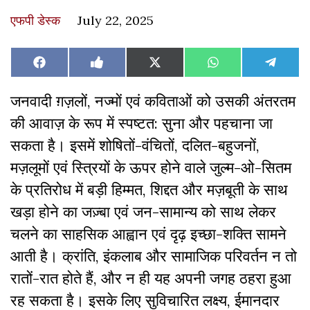
एफपी डेस्‍क
July 22, 2025
Share
Share
Share
Share
Share
Facebook
Like
X
WhatsApp
Teleg
on
on
on
on
on
on
(Twitter)
Facebook
जनवादी ग़ज़लों, नज्मों एवं कविताओं को उसकी अंतरतम
की आवाज़ के रूप में स्पष्टत: सुना और पहचाना जा
सकता है। इसमें शोषितों-वंचितों, दलित-बहुजनों,
मज़लूमों एवं स्त्रियों के ऊपर होने वाले जुल्म-ओ-सितम
के प्रतिरोध में बड़ी हिम्मत, शिद्दत और मज़बूती के साथ
खड़ा होने का जज़्बा एवं जन-सामान्य को साथ लेकर
चलने का साहसिक आह्वान एवं दृढ़ इच्छा-शक्ति सामने
आती है। क्रांति, इंकलाब और सामाजिक परिवर्तन न तो
रातों-रात होते हैं, और न ही यह अपनी जगह ठहरा हुआ
रह सकता है। इसके लिए सुविचारित लक्ष्य, ईमानदार