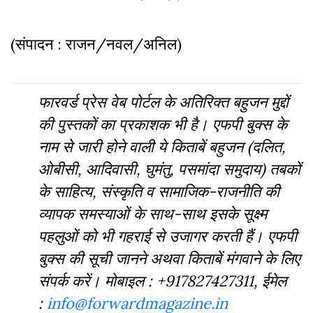
(संपादन : राजन/नवल/अनिल)
फारवर्ड प्रेस वेब पोर्टल के अतिरिक्‍त बहुजन मुद्दों
की पुस्‍तकों का प्रकाशक भी है। एफपी बुक्‍स के
नाम से जारी होने वाली ये किताबें बहुजन (दलित,
ओबीसी, आदिवासी, घुमंतु, पसमांदा समुदाय) तबकों
के साहित्‍य, संस्‍क‍ृति व सामाजिक-राजनीति की
व्‍यापक समस्‍याओं के साथ-साथ इसके सूक्ष्म
पहलुओं को भी गहराई से उजागर करती हैं। एफपी
बुक्‍स की सूची जानने अथवा किताबें मंगवाने के लिए
संपर्क करें। मोबाइल : +917827427311, ईमेल
:
info@forwardmagazine.in