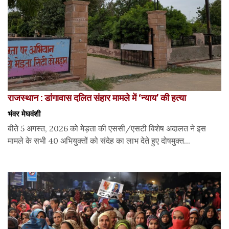
राजस्थान : डांगावास दलित संहार मामले में ‘न्याय’ की हत्या
भंवर मेघवंशी
बीते 5 अगस्त, 2026 को मेड़ता की एससी/एसटी विशेष अदालत ने इस
मामले के सभी 40 अभियुक्तों को संदेह का लाभ देते हुए दोषमुक्त...