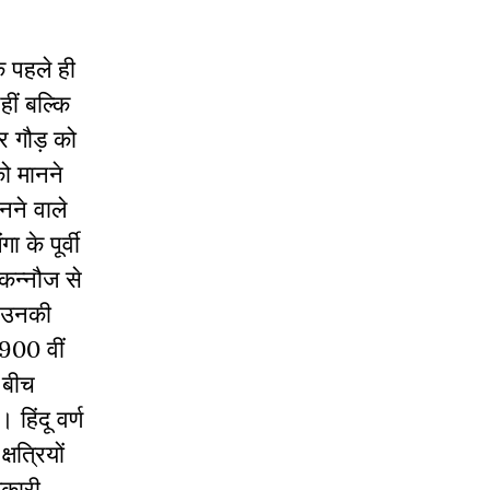
े पहले ही
हीं बल्कि
िर गौड़ को
ो मानने
नने वाले
 के पूर्वी
कन्नौज से
। उनकी
 900 वीं
े बीच
हिंदू वर्ण
्षत्रियों
णकारी