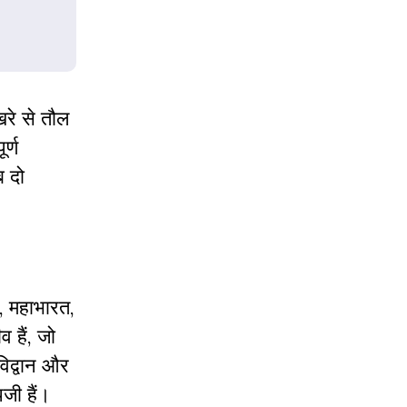
रे से तौल
र्ण
ब दो
ण, महाभारत,
 हैं, जो
विद्वान और
पजी हैं।