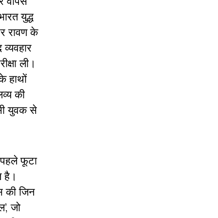
िर वापस
ारत युद्ध
और रावण के
 व्यवहार
ीक्षा ली।
े हाथों
व्य की
ी युवक से
 पहले फूटा
त है।
ास की जिन
ल’, जो