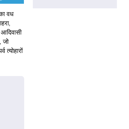
 का वध
शहरा,
स आदिवासी
, जो
व त्योहारों