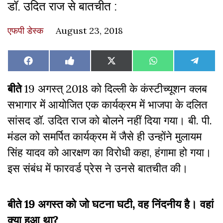
डॉ. उदित राज से बातचीत :
एफपी डेस्‍क
August 23, 2018
Share
Share
Share
Share
Share
Facebook
Like
X
WhatsApp
Teleg
on
on
on
on
on
on
(Twitter)
Facebook
बीते
19 अगस्त् 2018 को दिल्ली के कंस्टीच्यूशन क्लब
सभागार में आयोजित एक कार्यक्रम में भाजपा के दलित
सांसद डॉ. उदित राज को बोलने नहीं दिया गया। बी. पी.
मंडल को समर्पित कार्यक्रम में जैसे ही उन्होंने मुलायम
सिंह यादव को आरक्षण का विरोधी कहा, हंगामा हो गया।
इस संबंध में फारवर्ड प्रेस ने उनसे बातचीत की।
बीते 19 अगस्त को जो घटना घटी, वह निंदनीय है। वहां
क्या हुआ था?