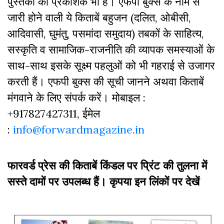
पुस्‍तकों का प्रकाशक भी है। एफपी बुक्‍स के नाम से
जारी होने वाली ये किताबें बहुजन (दलित, ओबीसी,
आदिवासी, घुमंतु, पसमांदा समुदाय) तबकों के साहित्‍य,
सस्‍क‍ृति व सामाजिक-राजनीति की व्‍यापक समस्‍याओं के
साथ-साथ इसके सूक्ष्म पहलुओं को भी गहराई से उजागर
करती हैं। एफपी बुक्‍स की सूची जानने अथवा किताबें
मंगवाने के लिए संपर्क करें। मोबाइल :
+917827427311, ईमेल
:
info@forwardmagazine.in
फारवर्ड प्रेस की किताबें किंडल पर प्रिंट की तुलना में
सस्ते दामों पर उपलब्ध हैं। कृपया इन लिंकों पर देखें