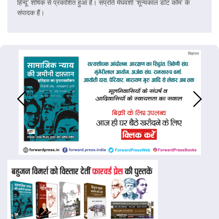
हिन्दू’ शीर्षक से प्रकाशित हुआ है। संप्रति मेघवंशी ‘शून्यकाल डॉट कॉम’ के
संपादक हैं।