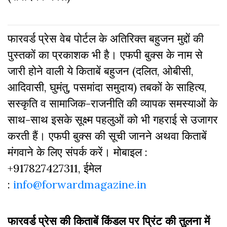
फारवर्ड प्रेस वेब पोर्टल के अतिरिक्‍त बहुजन मुद्दों की
पुस्‍तकों का प्रकाशक भी है। एफपी बुक्‍स के नाम से
जारी होने वाली ये किताबें बहुजन (दलित, ओबीसी,
आदिवासी, घुमंतु, पसमांदा समुदाय) तबकों के साहित्‍य,
सस्‍क‍ृति व सामाजिक-राजनीति की व्‍यापक समस्‍याओं के
साथ-साथ इसके सूक्ष्म पहलुओं को भी गहराई से उजागर
करती हैं। एफपी बुक्‍स की सूची जानने अथवा किताबें
मंगवाने के लिए संपर्क करें। मोबाइल :
+917827427311, ईमेल
:
info@forwardmagazine.in
फारवर्ड प्रेस की किताबें किंडल पर प्रिंट की तुलना में