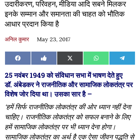
उदारीकरण, परिवहन, मीडिया आदि सबने मिलकर
इनके सम्मान और समानता की चाहत को भौतिक
आधार प्रदान किया है
अनिल कुमार
May 23, 2017
Share
Share
Share
Share
Share
Facebook
Like
X
WhatsApp
Teleg
on
on
on
on
on
on
(Twitter)
Facebook
25
नवंबर
1949
को
संविधान
सभा
में
भाषण
देते
हुए
डॉ.
अंबेडकर
ने
राजनीतिक
और
सामाजिक
लोकतंत्र
पर
विशेष
जोर
दिया
था।
उसका
सार
है
–
‘
हमें
सिर्फ
राजनीतिक
लोकतंत्र
की
ओर
ध्यान
नहीं
देना
चाहिए।
राजनीतिक
लोकतंत्र
को
सफल
बनाने
के
लिए
हमें
सामाजिक
लोकतंत्र
पर
भी
ध्यान
देना
होगा।
सामाजिक
लोकतंत्र
का
अर्थ
है
एक
ऐसा
जीवन
पद्धति
से