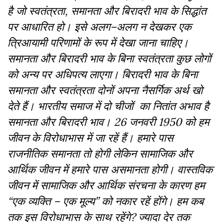
है
जो
स्वतंत्रता
,
समानता
और
बिरादरी
भाव
के
सिद्धांत
पर
आधारित
हो।
इसे
अलग
–
अलग
न
देखकर
एक
त्रिआयामी
परिणामों
के
रूप
में
देखा
जाना
चाहिए।
समानता
और
बिरादरी
भाव
के
बिना
स्वतंत्रता
कुछ
लोगों
को
अन्य
पर
अधिपत्य
लाएगा।
बिरादरी
भाव
के
बिना
समानता
और
स्वतंत्रता
दोनों
अपना
नैसर्गिक
अर्थ
खो
देते
हैं।
भारतीय
समाज
में
दो
चीजों
का
नितांत
अभाव
है
समानता
और
बिरादरी
भाव।
26
जनवरी
1950
को
हम
जीवन
के
विरोधाभास
में
जा
रहें
हैं।
हमारे
पास
राजनीतिक
समानता
तो
होगी
लेकिन
सामाजिक
और
आर्थिक
जीवन
में
हमारे
पास
असमानता
होगी।
वास्तविक
जीवन
में
सामाजिक
और
आर्थिक
संरचना
के
कारण
हम
“
एक
व्यक्ति
–
एक
मूल्य
”
को
नकार
रहें
होंगे।
हम
कब
तक
इस
विरोधाभास
के
साथ
रहेंगे
?
ज्यादा
देर
तक