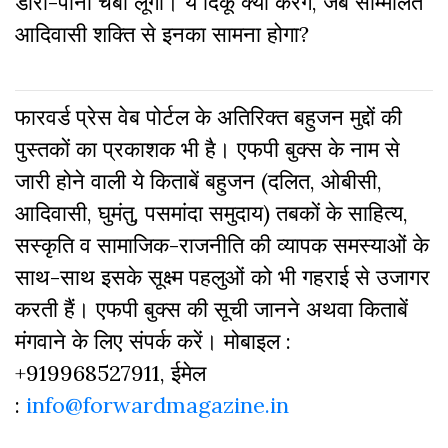
डारा-पाना चबा लूंगा। ये दिकू क्या करंगे
,
जब सम्मिलित
आदिवासी शक्ति से इनका सामना होगा
?
फारवर्ड प्रेस वेब पोर्टल के अतिरिक्‍त बहुजन मुद्दों की
पुस्‍तकों का प्रकाशक भी है। एफपी बुक्‍स के नाम से
जारी होने वाली ये किताबें बहुजन (दलित, ओबीसी,
आदिवासी, घुमंतु, पसमांदा समुदाय) तबकों के साहित्‍य,
सस्‍क‍ृति व सामाजिक-राजनीति की व्‍यापक समस्‍याओं के
साथ-साथ इसके सूक्ष्म पहलुओं को भी गहराई से उजागर
करती हैं। एफपी बुक्‍स की सूची जानने अथवा किताबें
मंगवाने के लिए संपर्क करें। मोबाइल :
+919968527911, ईमेल
:
info@forwardmagazine.in