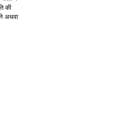
ति की
नने अथवा