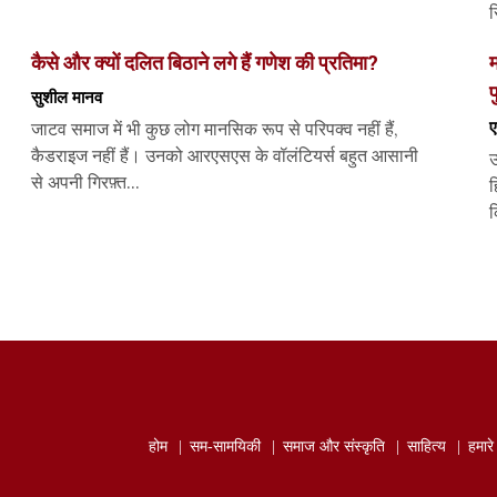
र
कैसे और क्यों दलित बिठाने लगे हैं गणेश की प्रतिमा?
म
प
सुशील मानव
ए
जाटव समाज में भी कुछ लोग मानसिक रूप से परिपक्व नहीं हैं,
कैडराइज नहीं हैं। उनको आरएसएस के वॉलंटियर्स बहुत आसानी
उ
से अपनी गिरफ़्त...
ह
क
होम
सम-सामयिकी
समाज और संस्कृति
साहित्‍य
हमार