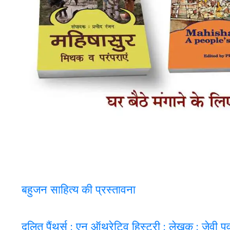
बहुजन साहित्य की प्रस्तावना
दलित पैंथर्स : एन ऑथरेटिव हिस्ट्री : लेखक : जेवी 