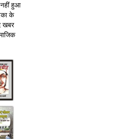
 नहीं हुआ
िका के
यद खबर
ामाजिक