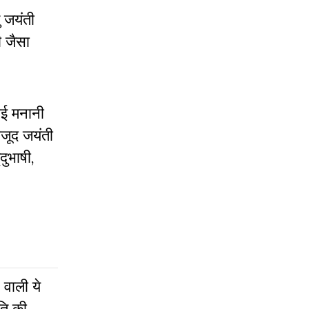
 जयंती
 जैसा
ाई मनानी
वजूद जयंती
दुभाषी,
 वाली ये
ति की