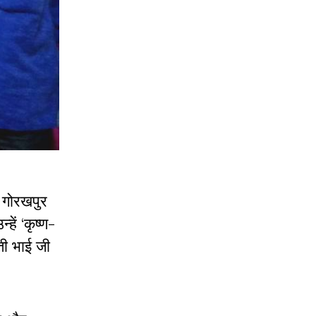
 गोरखपुर
ें ‘कृष्ण-
ती भाई जी