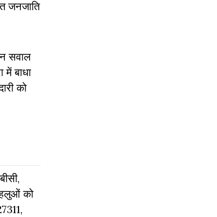
चित जनजाति
किन सवाल
में बाधा
दारी को
ओबीसी,
पहलुओं को
27311,