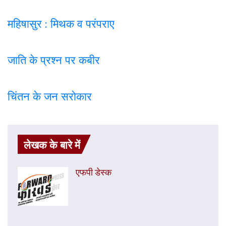
महिषासुर : मिथक व परंपराए
जाति के प्रश्न पर कबी
र
चिंतन के जन सरोकार
लेखक के बारे में
एफपी डेस्‍क