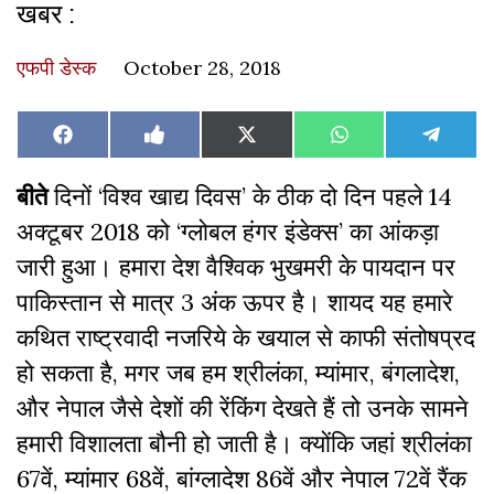
खबर :
एफपी डेस्‍क
October 28, 2018
Share
Share
Share
Share
Share
Facebook
Like
X
WhatsApp
Teleg
on
on
on
on
on
on
(Twitter)
Facebook
बीते
दिनों ‘विश्व खाद्य दिवस’ के ठीक दो दिन पहले 14
अक्टूबर 2018 को ‘ग्लोबल हंगर इंडेक्स’ का आंकड़ा
जारी हुआ। हमारा देश वैश्विक भुखमरी के पायदान पर
पाकिस्तान से मात्र 3 अंक ऊपर है। शायद यह हमारे
कथित राष्ट्रवादी नजरिये के खयाल से काफी संतोषप्रद
हो सकता है, मगर जब हम श्रीलंका, म्यांमार, बंगलादेश,
और नेपाल जैसे देशों की रेंकिंग देखते हैं तो उनके सामने
हमारी विशालता बौनी हो जाती है। क्योंकि जहां श्रीलंका
67वें, म्यांमार 68वें, बांग्लादेश 86वें और नेपाल 72वें रैंक