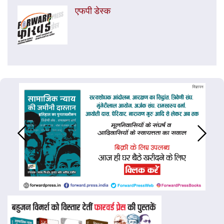
एफपी डेस्‍क