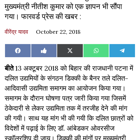
मुख्यमंत्री नीतीश कुमार को एक ज्ञापन भी सौंपा
गया। फारवर्ड प्रेस की खबर :
वीरेंद्र यादव
October 22, 2018
Share
Share
Share
Share
Share
Facebook
Like
X
WhatsApp
Teleg
on
on
on
on
on
on
(Twitter)
Facebook
बीते
13 अक्टूबर 2018 को बिहार की राजधानी पटना में
दलित उद्यमियों के संगठन डिक्की के बैनर तले दलित-
आदिवासी उद्यमिता समागम का आयोजन किया गया।
समागम के दौरान घोषणा पत्र जारी किया गया जिसमें
ठेकेदारी से लेेकर उद्यमिता तक में तरजीह देने की मांग
की गयी। साथ यह मांग भी की गयी कि दलित छात्रों को
विदेशों में पढ़ाई के लिए डॉ. आंबेडकर ओवरसीज
स्कॉलरशिप दी जाय। डिक्की की मांगों पर मुख्यमंत्री