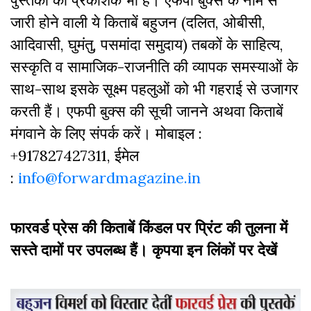
जारी होने वाली ये किताबें बहुजन (दलित, ओबीसी,
आदिवासी, घुमंतु, पसमांदा समुदाय) तबकों के साहित्‍य,
सस्‍क‍ृति व सामाजिक-राजनीति की व्‍यापक समस्‍याओं के
साथ-साथ इसके सूक्ष्म पहलुओं को भी गहराई से उजागर
करती हैं। एफपी बुक्‍स की सूची जानने अथवा किताबें
मंगवाने के लिए संपर्क करें। मोबाइल :
+917827427311, ईमेल
:
info@forwardmagazine.in
फारवर्ड प्रेस की किताबें किंडल पर प्रिंट की तुलना में
सस्ते दामों पर उपलब्ध हैं। कृपया इन लिंकों पर देखें