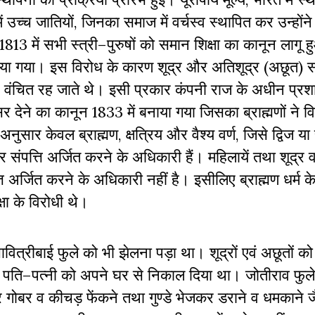
ें
उच्च
जातियों
,
जिनका
समाज
में
वर्चस्व
स्थापित
कर
उन्होंने
1813
में
सभी
स्त्री
–
पुरुषों
को
समान
शिक्षा
का
कानून
लागू
ह
या
गया।
इस
विरोध
के
कारण
शूद्र
और
अतिशूद्र
(
अछूत
)
स
वंचित
रह
जाते
थे।
इसी
प्रकार
कंपनी
राज
के
अधीन
प्र
सर
देने
का
कानून
1833
में
बनाया
गया
जिसका
ब्राह्मणों
ने
व
अनुसार
केवल
ब्राह्मण
,
क्षत्रिय
और
वैश्य
वर्ण
,
जिसे
द्विज
या
र
संपत्ति
अर्जित
करने
के
अधिकारी
हैं।
महिलायें
तथा
शूद्र
व
ि
अर्जित
करने
के
अधिकारी
नहीं
है।
इसीलिए
ब्राह्मण
धर्म
क
्षा
के
विरोधी
थे।
ावित्रीबाई
फुले
को
भी
झेलना
पड़ा
था।
शूद्रों
एवं
अछूतों
को
पति
–
पत्नी
को
अपने
घर
से
निकाल
दिया
था।
जोतीराव
फुले
र
गोबर
व
कीचड़
फेंकने
तथा
गुण्डे
भेजकर
डराने
व
धमकाने
ज