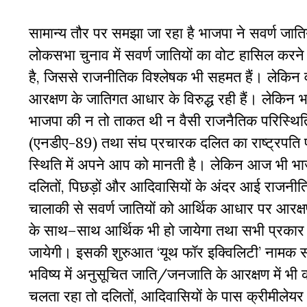
सामान्य
तौर
पर
समझा
जा
रहा
है
भाजपा
ने
सवर्ण
जातिय
लोकसभा
चुनाव
में
सवर्ण
जातियों
का
वोट
हासिल
करने
है
,
जिससे
राजनीतिक
विश्लेषक
भी
सहमत
हैं।
लेकिन
आरक्षण
के
जातिगत
आधार
के
विरुद्ध
रही
हैं।
लेकिन
भ
भाजपा
की
न
तो
ताकत
थी
न
वैसी
राजनैतिक
परिस्थित
(
एनडीए
-89)
तथा
संघ
प्रचारक
दलित
का
राष्ट्रपति
स्थिति
में
अपने
आप
को
मानती
है।
लेकिन
आज
भी
भा
दलितों
,
पिछड़ों
और
आदिवासियों
के
अंदर
आई
राजनीत
चालाकी
से
सवर्ण
जातियों
को
आर्थिक
आधार
पर
आरक्
के
साथ
–
साथ
आर्थिक
भी
हो
जायेगा
तथा
सभी
प्रकार
जायेगी।
इसकी
शुरुआत
‘
यूथ
फॉर
इक्विलिटी
’
नामक
भविष्य
में
अनुसूचित
जाति
/
जनजाति
के
आरक्षण
में
भी
चलता
रहा
तो
दलितों
,
आदिवासियों
के
पास
क्रीमीलेयर