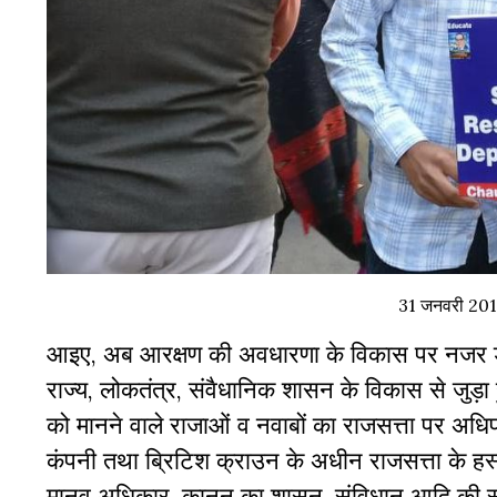
31 जनवरी 2019 
आइए,
अब
आरक्षण
की
अवधारणा
के
विकास
पर
नजर
राज्य
,
लोकतंत्र
,
संवैधानिक
शासन
के
विकास
से
जुड़ा
को
मानने
वाले
राजाओं
व
नवाबों
का
राजसत्ता
पर
अधिप
कंपनी
तथा
ब्रिटिश
क्राउन
के
अधीन
राजसत्ता
के
हस
मानव
अधिकार
,
कानून
का
शासन
,
संविधान
आदि
की
स