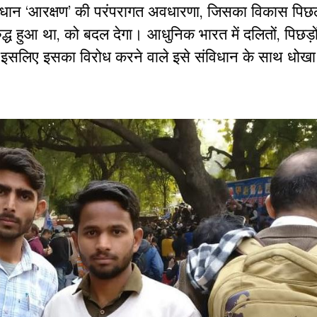
वधान
‘
आरक्षण
’
की
परंपरागत
अवधारणा
,
जिसका
विकास
पिछ
द्ध
हुआ
था
,
को
बदल
देगा।
आधुनिक
भारत
में
दलितों
,
पिछड़ो
इसलिए
इसका
विरोध
करने
वाले
इसे
संविधान
के
साथ
धोखा