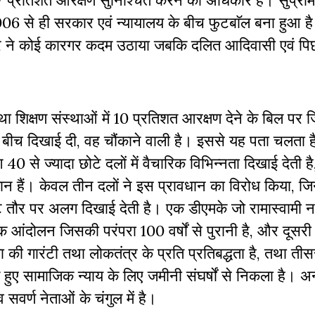
7
प्रतिशत
आरक्षण
सुनिश्चित
करने
का
अधिकार
है।
सुप्रीम
006
से
ही
सरकार
एवं
न्यायालय
के
बीच
फुटबाॅल
बना
हुआ
ह
र
ने
कोई
कारगर
कदम
उठाया
जबकि
दलित
आदिवासी
एवं
पि
था
शिक्षण
संस्थाओं
में
10
प्रतिशत
आरक्षण
देने
के
बिल
पर
ज
बीच
दिखाई
दी
,
वह
चौंकाने
वाली
है।
इससे
यह
पता
चलता
ह
ग
40
से
ज्यादा
छोटे
दलों
में
वैचारिक
विभिन्नता
दिखाई
देती
है
ान
हैं।
केवल
तीन
दलों
ने
इस
प्रावधान
का
विरोध
किया
,
जि
ट
तौर
पर
अलग
दिखाई
देती
है।
एक
डीएमके
जो
रामास्वामी
न
िक
आंदोलन
जिसकी
परंपरा
100
वर्षों
से
पुरानी
है
,
और
दूसरी
ा
की
गारंटी
तथा
लोकतंत्र
के
प्रति
प्रतिबद्धता
है
,
तथा
तीस
हुए
सामाजिक
न्याय
के
लिए
जमीनी
संघर्षों
से
निकला
है।
अन
व
सवर्ण
नेताओं
के
चंगुल
में
है।