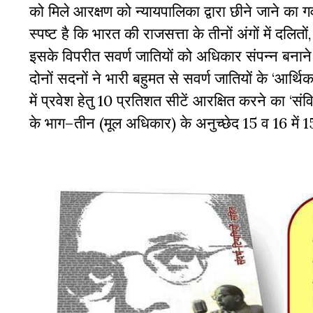
को
मिले
आरक्षण
को
न्यायपालिका
द्वारा
छीने
जाने
का
ग
स्पष्ट
है
कि
भारत
की
राजसत्ता
के
तीनों
अंगों
में
दलितों
इसके
विपरीत
सवर्ण
जातियों
को
अधिकार
संपन्न
बनाने
दोनों
सदनों
ने
भारी
बहुमत
से
सवर्ण
जातियों
के
‘
आर्थि
में
प्रवेश
हेतु
10
प्रतिशत
सीटें
आरक्षित
करने
का
‘
संव
के
भाग
–
तीन
(
मूल
अधिकार
)
के
अनुच्छेद
15
व
16
में
1