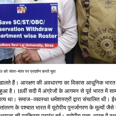
को जंतर-मंतर पर प्रदर्शन करते युवा
डालते
हैं।
आरक्षण
की
अवधारणा
का
विकास
आधुनिक
भारत
हुआ
है।
18
वीं
सदी
में
अंग्रेजों
के
आगमन
से
पूर्व
भारत
में
साम
त्य
था।
समाज
–
व्यवस्था
धर्मशास्त्रों
द्वारा
संचालित
थी।
ईस
्तांतरण
के
पश्चात
भारत
में
यूरोपीय
पुनर्जागरण
के
मूल्यों
जैसे
्थापना
की
प्रक्रिया
प्रारंभ
हुई।
यूरोपीय
मूल्य
,
भारत
में
स्