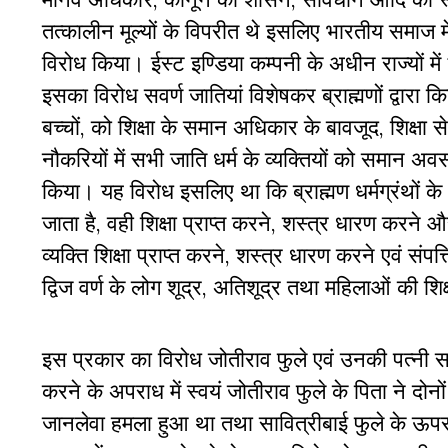
तत्कालीन
मूल्यों
के
विपरीत
थे
इसलिए
भारतीय
समाज
म
विरोध
किया।
ईस्ट
इण्डिया
कम्पनी
के
अधीन
राज्यों
में
इसका
विरोध
सवर्ण
जातियां
विशेषकर
ब्राह्मणों
द्वारा
कि
बच्चों
,
को
शिक्षा
के
समान
अधिकार
के
बावजूद
,
शिक्षा
से
नौकरियों
में
सभी
जाति
धर्म
के
व्यक्तियों
को
समान
अव
किया।
यह
विरोध
इसलिए
था
कि
ब्राह्मण
धर्मग्रंथों
के
जाता
है
,
वही
शिक्षा
प्राप्त
करने
,
शस्त्र
धारण
करने
औ
व्यक्ति
शिक्षा
प्राप्त
करने
,
शस्त्र
धारण
करने
एवं
संपत्त
द्विज
वर्ण
के
लोग
शूद्र
,
अतिशूद्र
तथा
महिलाओं
की
शिक
इस
प्रकार
का
विरोध
जोतीराव
फुले
एवं
उनकी
पत्नी
स
करने
के
अपराध
में
स्वयं
जोतीराव
फुले
के
पिता
ने
दोनों
जानलेवा
हमला
हुआ
था
तथा
सावित्रीबाई
फुले
के
ऊप