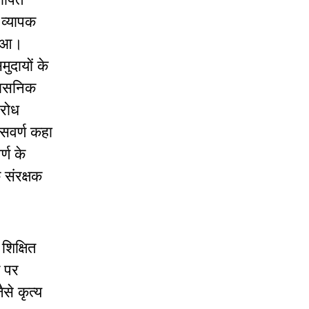
व्यापक
ुआ।
मुदायों
के
शासनिक
िरोध
सवर्ण
कहा
र्ण
के
े
संरक्षक
शिक्षित
पर
ैसे
कृत्य