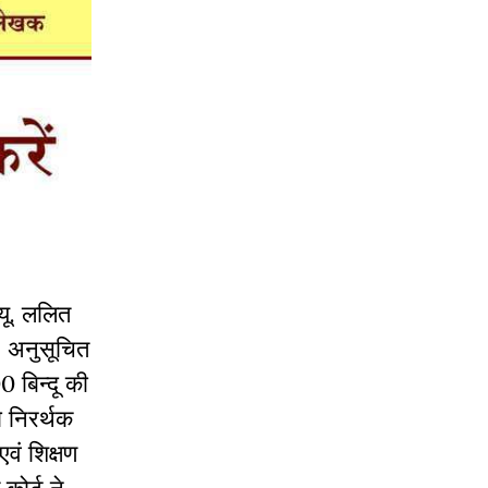
यू
.
ललित
,
अनुसूचित
00
बिन्दू
की
ो
निरर्थक
एवं
शिक्षण