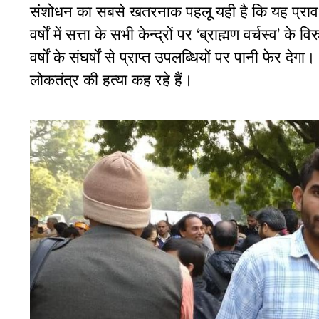
संशोधन
का
सबसे
खतरनाक
पहलू
यही
है
कि
यह
प्रा
वर्षों
में
सत्ता
के
सभी
केन्द्रों
पर
‘
ब्राह्मण
वर्चस्व
’
के
विरु
वर्षों
के
संघर्षों
से
प्राप्त
उपलब्धियों
पर
पानी
फेर
देगा।
लोकतंत्र
की
हत्या
कह
रहे
हैं।