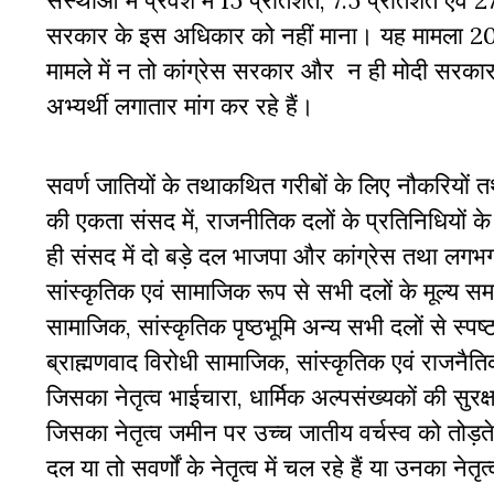
संस्थाओं
में
प्रवेश
में
15
प्रतिशत
, 7.5
प्रतिशत
एवं
2
सरकार
के
इस
अधिकार
को
नहीं
माना।
यह
मामला
2
मामले में
न
तो
कांग्रेस
सरकार और
न
ही
मोदी
सरका
अभ्यर्थी
लगातार
मांग
कर
रहे
हैं।
सवर्ण
जातियों
के
तथाकथित
गरीबों
के
लिए
नौकरियों
त
की
एकता
संसद
में
,
राजनीतिक
दलों
के
प्रतिनिधियों
के
ही
संसद
में
दो
बड़े
दल
भाजपा
और
कांग्रेस
तथा
लगभ
सांस्कृतिक
एवं
सामाजिक
रूप
से
सभी
दलों
के
मूल्य
सम
सामाजिक
,
सांस्कृतिक
पृष्ठभूमि
अन्य
सभी
दलों
से
स्पष्
ब्राह्मणवाद
विरोधी
सामाजिक
,
सांस्कृतिक
एवं
राजनैत
जिसका
नेतृत्व
भाईचारा
,
धार्मिक
अल्पसंख्यकों
की
सुरक्ष
जिसका
नेतृत्व
जमीन
पर
उच्च
जातीय
वर्चस्व
को
तोड़ते
दल
या
तो
सवर्णों
के
नेतृत्व
में
चल
रहे
हैं
या
उनका
नेतृत्