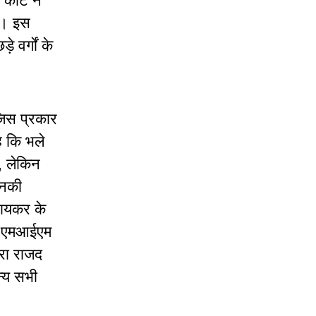
कोर्ट
ने
ै।
इस
छड़े
वर्गों
के
िस
प्रकार
ै
कि
भले
,
लेकिन
नकी
ायकर
के
एमआईएम
रा
राजद
्य
सभी