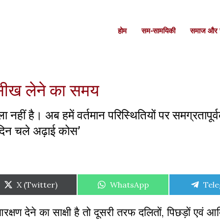
होम
सम-सामयिकी
समाज और स
 सीख लेने का समय
नहीं है। अब हमें वर्तमान परिस्थितियों पर समग्रतापूर्
 दिन चले अढ़ाई कोस’
Share
Share
Shar
X (Twitter)
WhatsApp
Tel
on
on
on
रक्षण
देने
का
साक्षी
है
तो
दूसरी
तरफ
दलितों
,
पिछड़ों
एवं
आदि