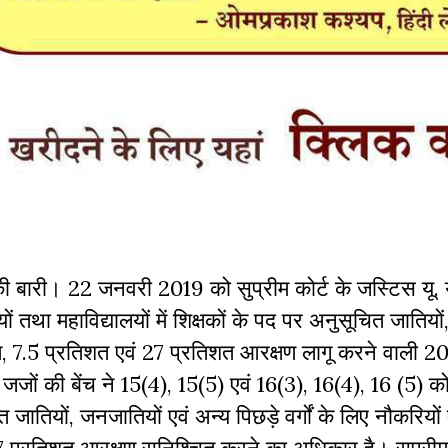
 की बारी। 22
जनवरी
2019
को
सुप्रीम
कोर्ट
के
जस्टिस
यू
.
ों
तथा
महाविद्यालयों
में
शिक्षकों
के
पद
पर
अनुसूचित
जातियों
त
, 7.5
प्रतिशत
एवं
27
प्रतिशत
आरक्षण
लागू
करने
वाली
2
जजों
की
बेंच
ने
15(4), 15(5)
एवं
16(3), 16(4), 16 (5)
क
त
जातियों
,
जनजातियों
एवं
अन्य
पिछड़े
वर्गों
के
लिए
नौकरियों