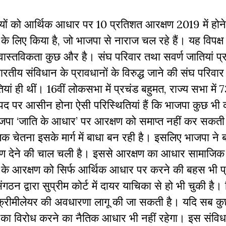
ों
को
आर्थिक
आधार
पर
10
प्रतिशत
आरक्षण
2019
में
होने
के
लिए
किया
है
,
जो
भाजपा
से
नाराज
चल
रहे
हैं।
यह
विपक्ष
वास्तविकता
कुछ
और
है।
संघ
परिवार
तथा
सवर्ण
जातियां
प्
ारतीय
संविधान
के
प्रावधानों
के
विरुद्ध
जाने
की
संघ
परिवार
ियां
ही
थीं।
16
वीं
लोकसभा
में
प्रचंड
बहुमत
,
राज्य
सभा
में
7
पद
पर
आसीन
होना
ऐसी
परिस्थितियां
हैं
कि
भाजपा
कुछ
भी
जपा
‘
जाति
के
आधार
’
पर
आरक्षण
को
समाप्त
नहीं
कर
सकती
िक
चेतना
इसके
मार्ग
में
बाधा
बन
रही
है।
इसलिए
भाजपा
ने
षण
देने
की
चाल
चली
है।
इससे
आरक्षण
का
आधार
सामाजिक
के
आरक्षण
को
सिर्फ
आर्थिक
आधार
पर
करने
की
बहस
भी
प
संगठन
द्वारा
सुप्रीम
कोर्ट
में
दायर
याचिका
से
हो
भी
चुकी
है।
क्रीमीलेयर
की
अवधारणा
लागू
की
जा
सकती
है।
यदि
सब
कु
का
विरोध
करने
का
नैतिक
आधार
भी
नहीं
रहेगा।
इस
संवि