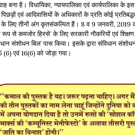
वाह
बना
है।
विधायिका
,
न्यायपालिका
एवं
कार्यपालिका
के
इस
,
पिछड़ों
एवं
आदिवासियों
के
अधिकारों
के
प्रति
कोई
प्रतिबद्ध
के
लिए
तीनों
अंग
कृतसंकल्पित
हैं।
8
व
9
जनवरी, 2019
क
रूप
से
कमजोर
हिस्से
’
के
लिए
सरकारी
नौकरियों
एवं
शिक्षण
िधान
संशोधन
बिल
’
पास
किया।
इसके द्वारा
संविधान
संशोध
5 (6)
एवं
16(6)
को
जोड़ा गया।