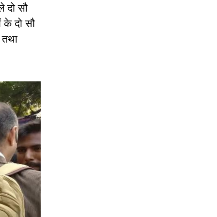
ले
दो
सौ
ं
के
दो
सौ
तथा