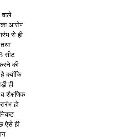
वाले
का
आरोप
रारंभ
से
ही
तथा
3
सीट
करने
की
है
क्योंकि
बड़ी
ही
व
शैक्षणिक
्रारंभ
हो
निकट
छ
ऐसे
ही
धान