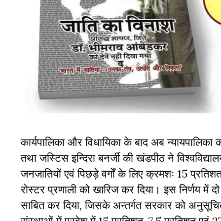
कार्यपालिका और विधायिका के बाद अब न्यायपालिका
तथा
जस्टिस
इन्दिरा
बनर्जी
की
खंडपीठ
ने
विश्वविद्यालय
जनजातियों
एवं
पिछड़े
वर्गों
के
लिए
क्रमशः
15
प्रतिश
रोस्टर
प्रणाली
को
खारिज
कर
दिया।
इस
निर्णय
में
दो
साबित
कर
दिया
,
जिसके
अन्तर्गत
सरकार
को
अनुसूचि