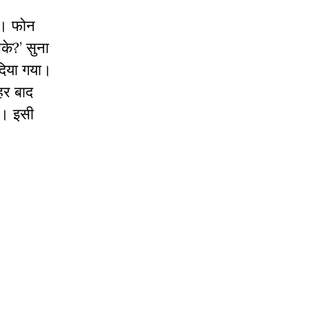
ी। फोन
सके?’ सुना
िया गया।
हर बाद
ा। इसी