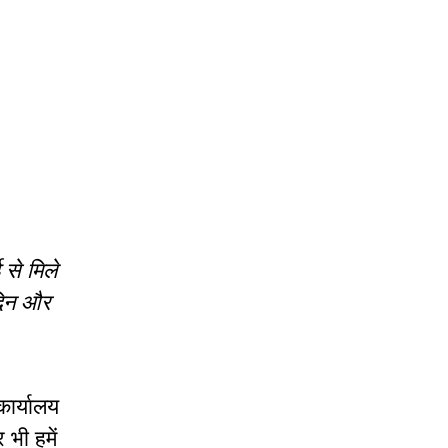
से मिले
िदिन और
कार्यालय
 भी हमें