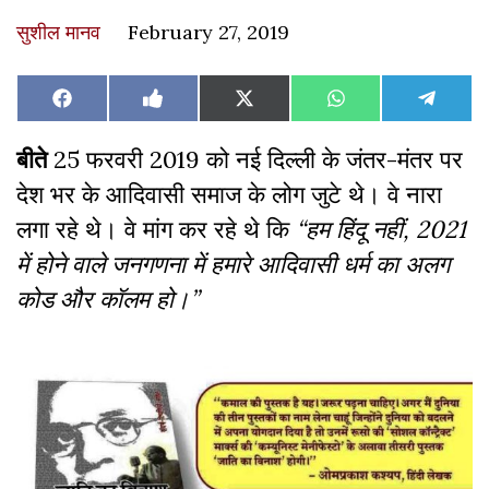
सुशील मानव
February 27, 2019
Share
Share
Share
Share
Share
Facebook
Like
X
WhatsApp
Teleg
on
on
on
on
on
on
(Twitter)
Facebook
बीते
25 फरवरी 2019 को नई दिल्ली के जंतर-मंतर पर
देश भर के आदिवासी समाज के लोग जुटे थे। वे नारा
लगा रहे थे। वे मांग कर रहे थे कि
“हम हिंदू नहीं, 2021
में होने वाले जनगणना में हमारे आदिवासी धर्म का अलग
कोड और कॉलम हो।”