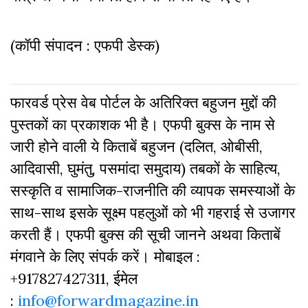
(कॉपी संपादन : एफपी डेस्क)
फारवर्ड प्रेस वेब पोर्टल के अतिरिक्‍त बहुजन मुद्दों की
पुस्‍तकों का प्रकाशक भी है। एफपी बुक्‍स के नाम से
जारी होने वाली ये किताबें बहुजन (दलित, ओबीसी,
आदिवासी, घुमंतु, पसमांदा समुदाय) तबकों के साहित्‍य,
सस्‍क‍ृति व सामाजिक-राजनीति की व्‍यापक समस्‍याओं के
साथ-साथ इसके सूक्ष्म पहलुओं को भी गहराई से उजागर
करती हैं। एफपी बुक्‍स की सूची जानने अथवा किताबें
मंगवाने के लिए संपर्क करें। मोबाइल :
+917827427311, ईमेल
:
info@forwardmagazine.in