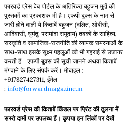
फारवर्ड प्रेस वेब पोर्टल के अतिरिक्‍त बहुजन मुद्दों की
पुस्‍तकों का प्रकाशक भी है। एफपी बुक्‍स के नाम से
जारी होने वाली ये किताबें बहुजन (दलित, ओबीसी,
आदिवासी, घुमंतु, पसमांदा समुदाय) तबकों के साहित्‍य,
सस्‍क‍ृति व सामाजिक-राजनीति की व्‍यापक समस्‍याओं के
साथ-साथ इसके सूक्ष्म पहलुओं को भी गहराई से उजागर
करती हैं। एफपी बुक्‍स की सूची जानने अथवा किताबें
मंगवाने के लिए संपर्क करें। मोबाइल :
+917827427311, ईमेल
:
info@forwardmagazine.in
फारवर्ड प्रेस की किताबें किंडल पर प्रिंट की तुलना में
सस्ते दामों पर उपलब्ध हैं। कृपया इन लिंकों पर देखें