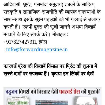
आदिवासी, घुमंतु, पसमांदा समुदाय) तबकों के साहित्‍य,
सस्‍क‍ृति व सामाजिक-राजनीति की व्‍यापक समस्‍याओं के
साथ-साथ इसके सूक्ष्म पहलुओं को भी गहराई से उजागर
करती हैं। एफपी बुक्‍स की सूची जानने अथवा किताबें
मंगवाने के लिए संपर्क करें। मोबाइल :
+917827427311, ईमेल
:
info@forwardmagazine.in
फारवर्ड प्रेस की किताबें किंडल पर प्रिंट की तुलना में
सस्ते दामों पर उपलब्ध हैं। कृपया इन लिंकों पर देखें