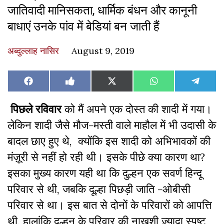
जातिवादी मानिसकता, धार्मिक बंधन और कानूनी
बाधाएं उनके पांव में बेडियां बन जाती हैं
अब्दुल्लाह नासिर
August 9, 2019
Share
Share
Share
Share
Share
Facebook
Like
X
WhatsApp
Teleg
on
on
on
on
on
on
(Twitter)
Facebook
पिछले रविवार
को मैं अपने एक दोस्त की शादी में गया।
लेकिन शादी जैसे मौज-मस्ती वाले माहौल में भी उदासी के
बादल छाए हुए थे, क्योंकि इस शादी को अभिभावकों की
मंज़ूरी से नहीं हो रही थी। इसके पीछे क्या कारण था?
इसका मुख्य कारण यही था कि दुल्हन एक सवर्ण हिन्दू
परिवार से थी, जबकि दूल्हा पिछड़ी जाति -ओबीसी
परिवार से था। इस बात से दोनों के परिवारों को आपत्ति
थी, हालांकि दुल्हन के परिवार की नाख़ुशी ज़्यादा स्पष्ट