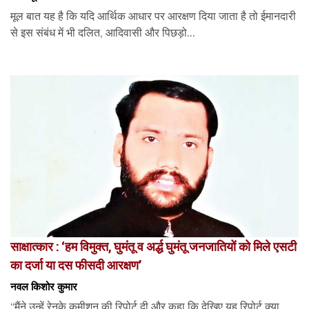
मूल बात यह है कि यदि आर्थिक आधार पर आरक्षण दिया जाता है तो ईमानदारी
से इस संबंध में भी दलित, आदिवासी और पिछड़ो...
साक्षात्कार : ‘हम विमुक्त, घुमंतू व अर्द्ध घुमंतू जनजातियों को मिले एसटी
का दर्जा या दस फीसदी आरक्षण’
नवल किशोर कुमार
“मैंने उन्हें रेनके कमीशन की रिपोर्ट दी और कहा कि देखिए यह रिपोर्ट क्या