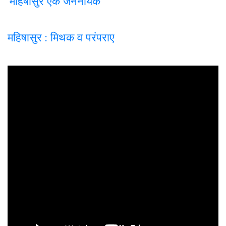
‘महिषासुर एक जननायक’
महिषासुर : मिथक व परंपराए