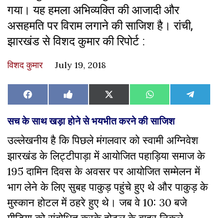
गया। यह हमला अभिव्यक्ति की आजादी और
असहमति पर विराम लगाने की साजिश है। रांची,
झारखंड से विशद कुमार की रिपोर्ट :
विशद कुमार
July 19, 2018
Share
Share
Share
Share
Share
Facebook
Like
X
WhatsApp
Teleg
on
on
on
on
on
on
(Twitter)
Facebook
सच के साथ खड़ा होने से भयभीत करने की साजिश
उल्लेखनीय है कि पिछले मंगलवार को स्वामी अग्निवेश
झारखंड के लिट्टीपाड़ा में आयोजित पहाड़िया समाज के
195 दामिन दिवस के अवसर पर आयोजित सम्मेलन में
भाग लेने के लिए सुबह पाकुड़ पहुंचे हुए थे और पाकुड़ के
मुस्कान होटल में ठहरे हुए थे। जब वे 10: 30 बजे
मीडिया को संबोधित करके होटल के बाहर निकले,