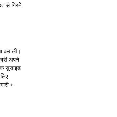
त से गिरने
्या कर ली।
श्वरी अपने
 एक सुसाइड
सलिए
ीमारी +