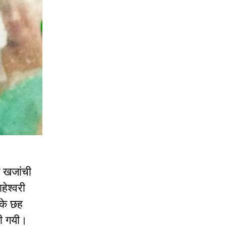
े खजांची
हेश्वरी
 के छह
की गयी।