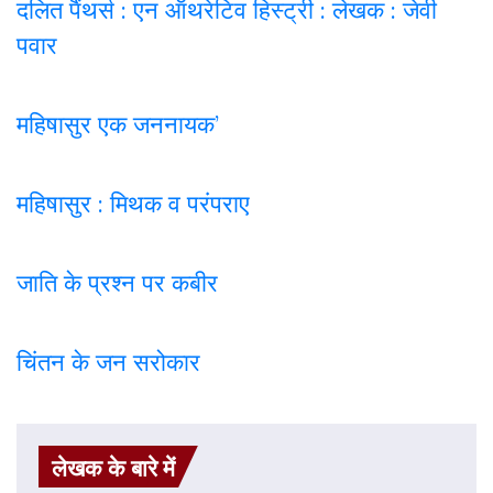
दलित पैंथर्स : एन ऑथरेटिव हिस्ट्री : लेखक : जेवी
पवार
महिषासुर एक जननायक’
महिषासुर : मिथक व परंपराए
जाति के प्रश्न पर कबी
र
चिंतन के जन सरोकार
लेखक के बारे में