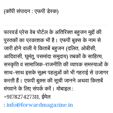
(कॉपी संपादन : एफपी डेस्क)
फारवर्ड प्रेस वेब पोर्टल के अतिरिक्‍त बहुजन मुद्दों की
पुस्‍तकों का प्रकाशक भी है। एफपी बुक्‍स के नाम से
जारी होने वाली ये किताबें बहुजन (दलित, ओबीसी,
आदिवासी, घुमंतु, पसमांदा समुदाय) तबकों के साहित्‍य,
सस्‍क‍ृति व सामाजिक-राजनीति की व्‍यापक समस्‍याओं के
साथ-साथ इसके सूक्ष्म पहलुओं को भी गहराई से उजागर
करती हैं। एफपी बुक्‍स की सूची जानने अथवा किताबें
मंगवाने के लिए संपर्क करें। मोबाइल :
+917827427311, ईमेल
:
info@forwardmagazine.in