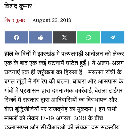
विशद कुमार :
विशद कुमार
August 22, 2018
Share
Share
Share
Share
Share
Facebook
Like
X
WhatsApp
Teleg
on
on
on
on
on
on
(Twitter)
Facebook
हाल
के दिनों में झारखंड में पत्थलगड़ी आंदोलन को लेकर
एक के बाद एक कई घटनायें घटित हुईं। ये अलग-अलग
घटनाएं एक ही श्रृंखला का हिस्सा हैं। मसलन रांची के
बगल खूंटी में गैंग रेप की घटना, घाघरा और आसपास के
गांवों में प्रशासन द्वारा दमनात्मक कार्रवाई, बेतला टाईगर
रिजर्व में सरकार द्वारा आदिवासियों का विस्थापन और
बीस बुद्धिजीवियों पर राजद्रोह का मुकदमा। इन सभी
मामलों को लेकर 17-19 अगस्त, 2018 के बीच
डब्लूएसएस और सीडीआरओ की संयुक्त दस सदस्यीय