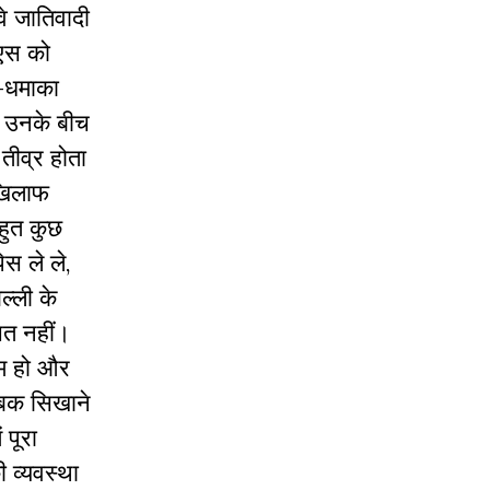
वे जातिवादी
सएस को
ा-धमाका
ि उनके बीच
तीव्र होता
खिलाफ
बहुत कुछ
स ले ले,
ल्ली के
चित नहीं।
त्म हो और
सबक सिखाने
पूरा
ी व्यवस्था