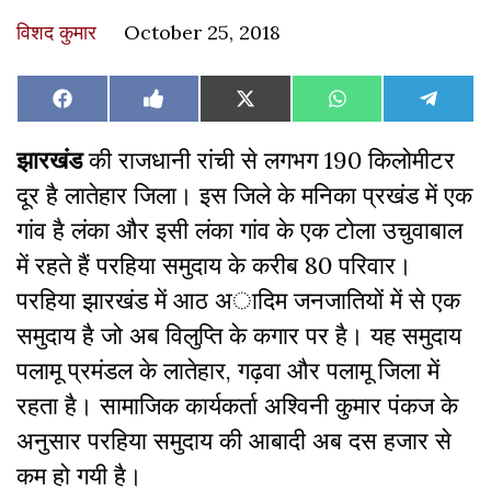
विशद कुमार
October 25, 2018
Share
Share
Share
Share
Share
Facebook
Like
X
WhatsApp
Teleg
on
on
on
on
on
on
(Twitter)
Facebook
झारखंड
की राजधानी रांची से लगभग 190 किलोमीटर
दूर है लातेहार जिला। इस जिले के मनिका प्रखंड में एक
गांव है लंका और इसी लंका गांव के एक टोला उचुवाबाल
में रहते हैं परहिया समुदाय के करीब 80 परिवार।
परहिया झारखंड में आठ अादिम जनजातियों में से एक
समुदाय है जो अब विलुप्ति के कगार पर है। यह समुदाय
पलामू प्रमंडल के लातेहार, गढ़वा और पलामू जिला में
रहता है। सामाजिक कार्यकर्ता अश्विनी कुमार पंकज के
अनुसार परहिया समुदाय की आबादी अब दस हजार से
कम हो गयी है।