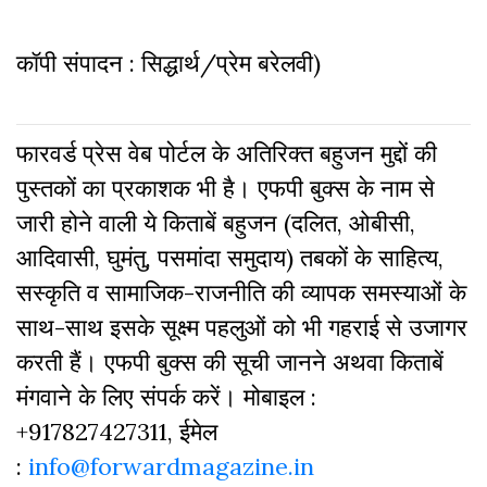
कॉपी संपादन : सिद्धार्थ/प्रेम बरेलवी)
फारवर्ड प्रेस वेब पोर्टल के अतिरिक्‍त बहुजन मुद्दों की
पुस्‍तकों का प्रकाशक भी है। एफपी बुक्‍स के नाम से
जारी होने वाली ये किताबें बहुजन (दलित, ओबीसी,
आदिवासी, घुमंतु, पसमांदा समुदाय) तबकों के साहित्‍य,
सस्‍क‍ृति व सामाजिक-राजनीति की व्‍यापक समस्‍याओं के
साथ-साथ इसके सूक्ष्म पहलुओं को भी गहराई से उजागर
करती हैं। एफपी बुक्‍स की सूची जानने अथवा किताबें
मंगवाने के लिए संपर्क करें। मोबाइल :
+917827427311, ईमेल
:
info@forwardmagazine.in