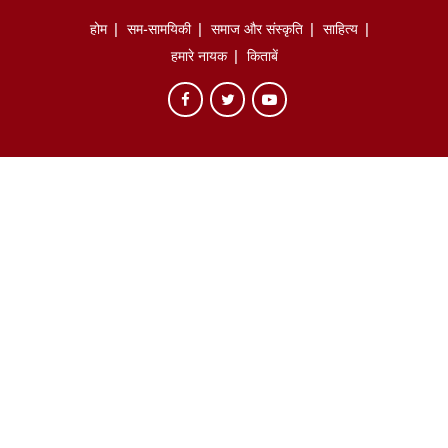
होम
सम-सामयिकी
समाज और संस्कृति
साहित्‍य
हमारे नायक
किताबें