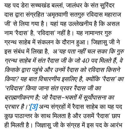
यह पद डेरा सच्चखंड बल्लां, जालंधर के संत सुरिंदर
दास द्वारा संग्रहित ‘अमृतवाणी सतगुरु रविदास महाराज
जी’ से लिया गया है। यहां यह उल्लेखनीय है कि असल
नाम ‘रैदास’ है, ‘रविदास’ नहीं है। यह नामान्तर गुरु
ग्रन्थ साहेब में संकलन के दौरान हुआ। जिज्ञासु जी ने
इस संबंध में लिखा है,
अ
‘
यह
पता
नहीं
चल
सका
कि
गुरु
ग्रन्थ
साहेब
में
संत
रैदास
जी
के
जो
40
पद
मिलते
हैं
,
वे
किसके
द्वारा
पहुंचे
और
उनमें
रैदास
को
रविदास
किसने
किया
?
यह
बात
विचारणीय
इसलिए
है
,
क्योंकि
‘
रैदास
’
का
‘
रविदास
’
किया
जाना
संत
प्रवर
रैदास
जी
का
ब्राह्मणीकरण
है
;
जो
रैदास
–
भक्तों
में
सूर्योपासना
का
प्रचार
है
।
‘
[3]
अन्य संग्रहों में रैदास साहेब का यह पद
कुछ पाठान्तर के साथ मिलता है और उसमें ‘रैदास’ छाप
ही मिलती है। जिज्ञासु जी के संग्रह में इस पद के आरंभ