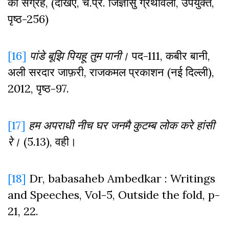
का संग्रह, (देखिए, च.प्र. जिज्ञासु ग्रंथावली, उपर्युक्त,
पृष्ठ-256)
[16]
पांडे
बूझि
पियहू
तुम
पानी।
पद-111, कबीर बानी,
अली सरदार जाफ़री, राजकमल प्रकाशन (नई दिल्ली),
2012, पृष्ठ-97.
[17]
हम
अपराधी
नीच
घर
जनमै
कुटम्ब
लोक
करे
हांसी
रे।
(5.13), वही।
[18]
Dr, babasaheb Ambedkar : Writings
and Speeches, Vol-5, Outside the fold, p-
21, 22.