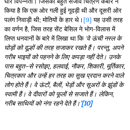
घोर विपन्नता। जिसका बहुत सजीव चित्रण कबीर ने
किया है कि एक ओर गली हुई गूदड़ी थी और दूसरी ओर
पलंग निवाड़ी थी; मोतियों के हार थे।
[9]
यह उसी तरह
का वर्णन है, जिस तरह सेंट बेसिल ने भोग-विलास में
लिप्त धनवानों के बारे में लिखा था कि
‘
वे
ऊंची
नस्ल
के
घोड़ों
को
दूल्हों
की
तरह
सजाकर
रखते
हैं।
परन्तु
,
अपने
गरीब
भाइयों
को
पहनने
के
लिए
कपड़ा
नहीं
देते।
उनके
पास
बहुत
–
से
रसोइए
,
हलवाई
,
नौकर
,
शिकारी
,
मूर्तिकार
,
चित्रकार
और
उन्हें
हर
तरह
का
सुख
प्रदान
करने
वाले
लोग
होते
हैं।
वे
ऊंटों
,
बैलों
,
भेड़ों
और
सूअरों
के
झुंडों
के
स्वामी
हैं।
वे
दीवारों
को
फूलों
से
सजाते
हैं।
लेकिन
,
गरीब
साथियों
को
नंगा
रहने
देते
हैं।
’
[10]