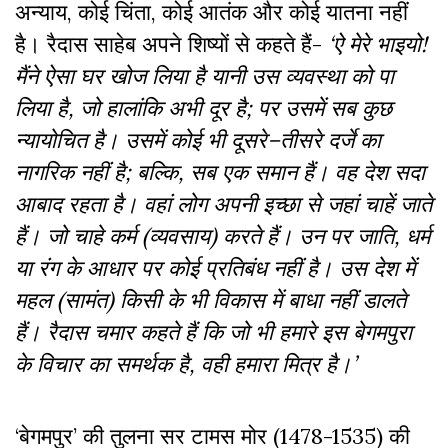
अन्याय, कोई चिंता, कोई आतंक और कोई यातना नहीं
है। रैदास साहेब अपने शिष्यों से कहते हैं-
‘
ऐ
मेरे
भाइयो
!
मैंने
ऐसा
घर
खोज
लिया
है
यानी
उस
व्यवस्था
को
पा
लिया
है
,
जो
हालांकि
अभी
दूर
है
;
पर
उसमें
सब
कुछ
न्यायोचित
है।
उसमें
कोई
भी
दूसरे
–
तीसरे
दर्जे
का
नागरिक
नहीं
है
;
बल्कि
,
सब
एक
समान
हैं।
वह
देश
सदा
आबाद
रहता
है।
वहां
लोग
अपनी
इच्छा
से
जहां
चाहें
जाते
हैं।
जो
चाहे
कर्म
(
व्यवसाय
)
करते
हैं।
उन
पर
जाति
,
धर्म
या
रंग
के
आधार
पर
कोई
प्रतिबंध
नहीं
है।
उस
देश
में
महल
(
सामंत
)
किसी
के
भी
विकास
में
बाधा
नहीं
डालते
हैं।
रैदास
चमार
कहते
हैं
कि
जो
भी
हमारे
इस
बेगमपुरा
के
विचार
का
समर्थक
है
,
वही
हमारा
मित्र
है।
’
‘बेगमपुर’ की तुलना सर टामस मोर (1478-1535) की