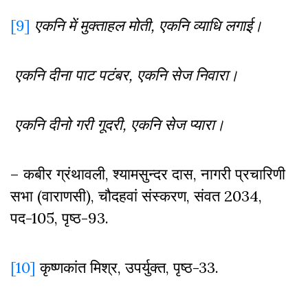
[9]
एकनि
में
मुक्ताहल
मोती
,
एकनि
व्याधि
लगाई।
एकनि
दीना
पाट
पटंबर
,
एकनि
सेज
निवारा।
एकनि
दीनो
गरी
गूदरी
,
एकनि
सेज
प्यारा।
– कबीर ग्रंथावली, श्यामसुन्दर दास, नागरी प्रचारिणी
सभा (वाराणसी), चौदहवां संस्करण, संवत 2034,
पद-105, पृष्ठ-93.
[10]
कृष्णकांत मिश्र, उपर्युक्त, पृष्ठ-33.