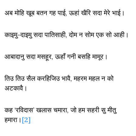
अब मोहि खूब बतन गह पाई, ऊहां खैरि सदा मेरे भाई।
काइमु-दाइमु सदा पातिसाही, दोम न सोम एक सो आही।
आबादानु सदा मसहूर, ऊहाँ गनी बसहि मामूर।
तिउ तिउ सैल करहिजिउ भावै, महरम महल न को
अटकावै।
कह ‘रविदास’ खलास चमारा, जो हम सहरी सु मीतु
हमारा।
[2]