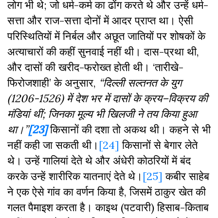
लोग भी थे; जो धर्म-कर्म का ढोंग करते थे और उन्हें धर्म-
सत्ता और राज-सत्ता दोनों में आदर प्राप्त था। ऐसी
परिस्थितियों में निर्बल और अछूत जातियों पर शोषकों के
अत्याचारों की कहीं सुनवाई नहीं थी। दास-प्रथा थी,
और दासों की खरीद-फरोख्त होती थी। ‘तारीखे-
फिरोजशाही’ के अनुसार,
“
दिल्ली
सल्तनत
के
युग
(1206-1526)
में
देश
भर
में
दासों
के
क्रय
–
विक्रय
की
मंडियां
थीं
;
जिनका
मूल्य
भी
खिलजी
ने
तय
किया
हुआ
था।
’’
[23]
किसानों की दशा तो अकथ थी। कहने से भी
नहीं कही जा सकती थी।
[24]
किसानों से बेगार लेते
थे। उन्हें गालियां देते थे और अंधेरी कोठरियों में बंद
करके उन्हें शारीरिक यातनाएं देते थे।
[25]
कबीर साहेब
ने एक ऐसे गांव का वर्णन किया है, जिसमें ठाकुर खेत की
गलत पैमाइश करता है। काइथ (पटवारी) हिसाब-किताब