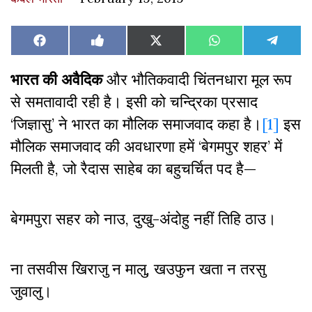
Share
Share
Share
Share
Share
Facebook
Like
X
WhatsApp
Teleg
on
on
on
on
on
on
(Twitter)
Facebook
भारत की अवैदिक
और भौतिकवादी चिंतनधारा मूल रूप
से समतावादी रही है। इसी को चन्द्रिका प्रसाद
‘जिज्ञासु’ ने भारत का मौलिक समाजवाद कहा है।
[1]
इस
मौलिक समाजवाद की अवधारणा हमें ‘बेगमपुर शहर’ में
मिलती है, जो रैदास साहेब का बहुचर्चित पद है—
बेगमपुरा सहर को नाउ, दुखु-अंदोहु नहीं तिहि ठाउ।
ना तसवीस खिराजु न मालु, खउफुन खता न तरसु
जुवालु।