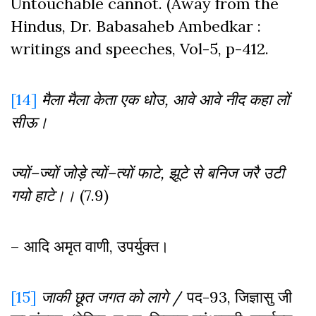
Untouchable cannot. (Away from the
Hindus, Dr. Babasaheb Ambedkar :
writings and speeches, Vol-5, p-412.
[14]
मैला
मैला
केता
एक
धोउ
,
आवे
आवे
नीद
कहा
लों
सीऊ।
ज्यों
–
ज्यों
जोड़े
त्यों
–
त्यों
फाटे
,
झूटे
से
बनिज
जरै
उटी
गयो
हाटे।।
(7.9)
– आदि अमृत वाणी, उपर्युक्त।
[15]
जाकी
छूत
जगत
को
लागे
/ पद-93, जिज्ञासु जी