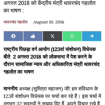
अगस्त 2018 को केंद्रीय मंत्री थावरचंद गहलोत
का भाषण :
थावरचंद गहलोत
August 10, 2018
Share
Share
Share
Share
Share
Facebook
Like
X
WhatsApp
Teleg
on
on
on
on
on
on
(Twitter)
Facebook
राष्ट्रीय पिछड़ा वर्ग आयोग (123वां संशोधन) विधेयक
बीते 2 अगस्त 2018 को लोकसभा में पेश करने के
दौरान सामाजिक न्याय और अधिकारिता मंत्री थावरचंद
गहलोत का भाषण
माननीय
अध्यक्ष (सुमित्रा महाजन) जी! हम संविधान के
123वें संशोधन विधेयक पर चर्चा कर रहे हैं। इस चर्चा में
लगभग 32 सदस्यों ने सुझाव दिए हैं, अपने विचार रखे हैं