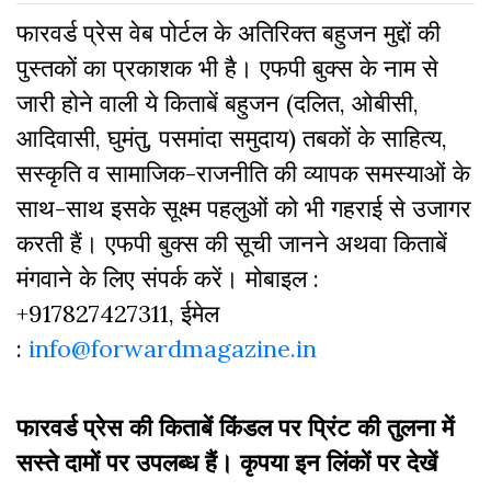
फारवर्ड प्रेस वेब पोर्टल के अतिरिक्‍त बहुजन मुद्दों की
पुस्‍तकों का प्रकाशक भी है। एफपी बुक्‍स के नाम से
जारी होने वाली ये किताबें बहुजन (दलित, ओबीसी,
आदिवासी, घुमंतु, पसमांदा समुदाय) तबकों के साहित्‍य,
सस्‍क‍ृति व सामाजिक-राजनीति की व्‍यापक समस्‍याओं के
साथ-साथ इसके सूक्ष्म पहलुओं को भी गहराई से उजागर
करती हैं। एफपी बुक्‍स की सूची जानने अथवा किताबें
मंगवाने के लिए संपर्क करें। मोबाइल :
+917827427311, ईमेल
:
info@forwardmagazine.in
फारवर्ड प्रेस की किताबें किंडल पर प्रिंट की तुलना में
सस्ते दामों पर उपलब्ध हैं। कृपया इन लिंकों पर देखें