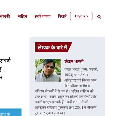
English
ंस्कृति
साहित्‍य
हमारे नायक
किताबें
लेखक के बारे में
सवर्ण
कंवल भारती
हे।
कंवल भारती (जन्म: फरवरी,
1953) प्रगतिशील
र
आंबेडकरवादी चिंतक आज
के सर्वाधिक चर्चित व
सक्रिय लेखकों में से एक हैं। ‘दलित साहित्य की
अवधारणा’, ‘स्वामी अछूतानंद हरिहर संचयिता’ आदि
उनकी प्रमुख पुस्तकें हैं। उन्हें 1996 में डॉ.
आंबेडकर राष्ट्रीय पुरस्कार तथा 2001 में भीमरत्न
पुरस्कार प्राप्त हुआ था।
e
egram