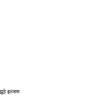
ूठे इल्जाम